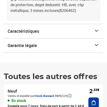
de protection, degré dedureté: HB, avec clip
métallique, 3 mines incluses(8206462)
Caractéristiques
Garantie légale
Toutes les autres offres
2
,33€
Neuf
Vendu et expédié par
Stock-Bureau
4.59/5
(329)
Ajouter
En stock
Expédié sous 7 jours, frais de port à partir de 2,49 €