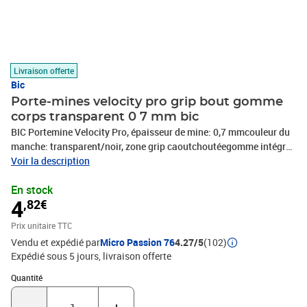
Livraison offerte
Bic
Porte-mines velocity pro grip bout gomme
corps transparent 0 7 mm bic
BIC Portemine Velocity Pro, épaisseur de mine: 0,7 mmcouleur du
manche: transparent/noir, zone grip caoutchoutéegomme intégrée
avec capuchon de protection, degré dedureté: HB, avec clip
Voir la description
métallique, 3 mines incluses(8206462)
En stock
4
,82€
Prix unitaire TTC
Vendu et expédié par
Micro Passion 76
4.27/5
(102)
Expédié sous 5 jours
livraison offerte
Quantité : 1
Quantité