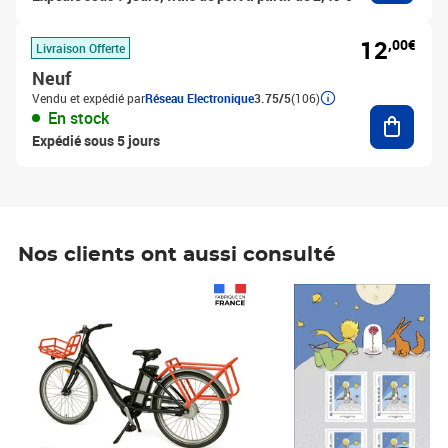
12
,00€
Livraison Offerte
Neuf
Vendu et expédié par
Réseau Electronique
3.75/5
(106)
Ajouter
En stock
Expédié sous 5 jours
Nos clients ont aussi consulté
Prix 1 490,00€
Prix 7,50€