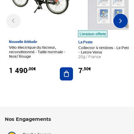
Livraison offerte
Nouvelle Attitude
La Poste
Vélo électrique du facteur,
Collector 4 timbres - Le Petit P
reconditionné - Taille normale -
- Lettre Verte
Noir/ Rouge
20g / France
1 490
7
,00€
,50€
Ajouter au panier
Nos Engagements