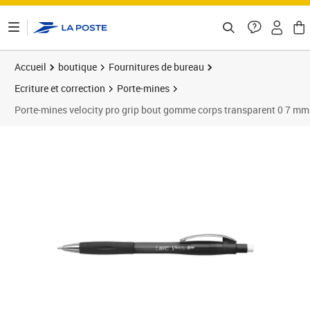
ontenu de la page
Accueil
boutique
Fournitures de bureau
Ecriture et correction
Porte-mines
Porte-mines velocity pro grip bout gomme corps transparent 0 7 mm
Prix 4,82€
Prix 2
Prix 1