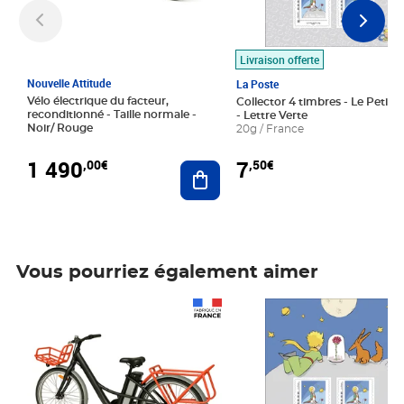
Livraison offerte
Nouvelle Attitude
La Poste
Vélo électrique du facteur,
Collector 4 timbres - Le Petit P
reconditionné - Taille normale -
- Lettre Verte
Noir/ Rouge
20g / France
1 490
7
,00€
,50€
Ajouter au panier
Vous pourriez également aimer
Prix 1 490,00€
Prix 7,50€