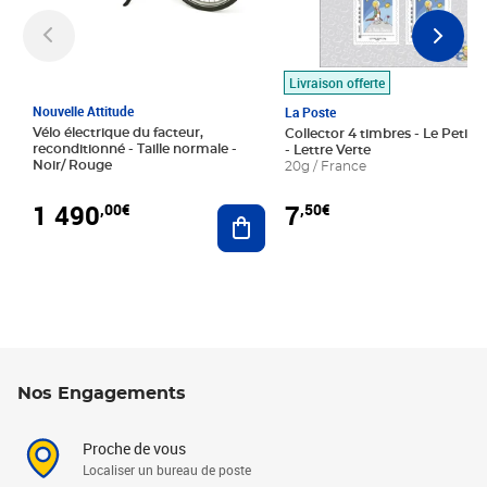
Livraison offerte
Nouvelle Attitude
La Poste
Vélo électrique du facteur,
Collector 4 timbres - Le Petit P
reconditionné - Taille normale -
- Lettre Verte
Noir/ Rouge
20g / France
1 490
7
,00€
,50€
Ajouter au panier
Nos Engagements
Proche de vous
Localiser un bureau de poste