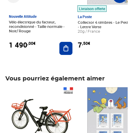
Livraison offerte
Nouvelle Attitude
La Poste
Vélo électrique du facteur,
Collector 4 timbres - Le Petit P
reconditionné - Taille normale -
- Lettre Verte
Noir/ Rouge
20g / France
1 490
7
,00€
,50€
Ajouter au panier
Vous pourriez également aimer
Prix 1 490,00€
Prix 7,50€