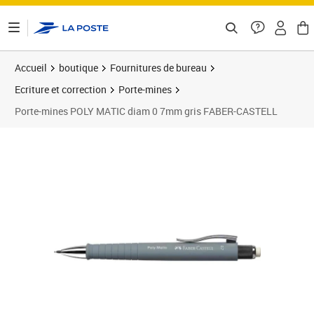
ontenu de la page
Accueil
boutique
Fournitures de bureau
Ecriture et correction
Porte-mines
Porte-mines POLY MATIC diam 0 7mm gris FABER-CASTELL
Prix 8,29€
Prix 1
Prix 6
Prix 1
Prix b
Prix 3