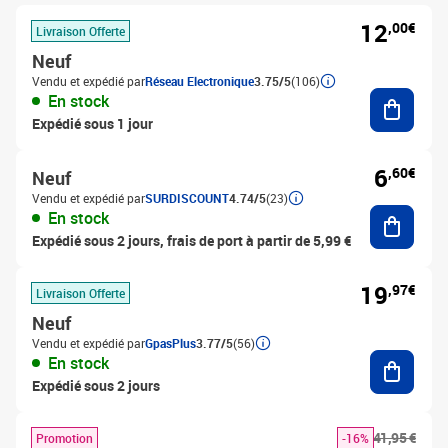
12
,00€
Livraison Offerte
Neuf
Vendu et expédié par
Réseau Electronique
3.75/5
(106)
Ajouter
En stock
Expédié sous 1 jour
6
,60€
Neuf
Vendu et expédié par
SURDISCOUNT
4.74/5
(23)
Ajouter
En stock
Expédié sous 2 jours, frais de port à partir de 5,99 €
19
,97€
Livraison Offerte
Neuf
Vendu et expédié par
GpasPlus
3.77/5
(56)
Ajouter
En stock
Expédié sous 2 jours
41,95 €
Promotion
-16%