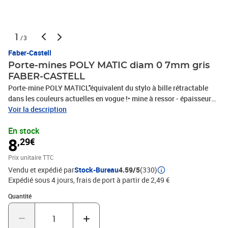
1
/3
Faber-Castell
Porte-mines POLY MATIC diam 0 7mm gris
FABER-CASTELL
Porte-mine POLY MATICL''équivalent du stylo à bille rétractable
dans les couleurs actuelles en vogue !• mine à ressor - épaisseur
mine: 0,7 mmt • n''altère pas les poches grâce à la pointe
Voir la description
rétractable• grip triangulaire ergonomique avec une surface
En stock
antidérapante Soft-Touch• avec une gomme extra longue et
8
,29€
rétractable• poussoir automatique - pas besoin d''appuyer sur le
bouton poussoir• rechargeable avec les mines fines SUPER-
Prix unitaire TTC
POLYMER
Vendu et expédié par
Stock-Bureau
4.59/5
(330)
Expédié sous 4 jours, frais de port à partir de 2,49 €
Quantité : 1
Quantité