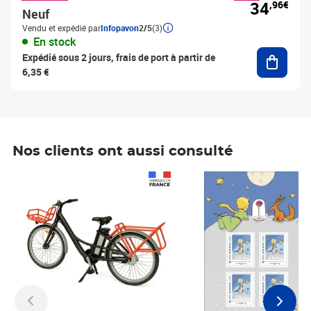
34
,96€
Neuf
Vendu et expédié par
Infopavon
2/5
(3)
En stock
Ajouter
Expédié sous 2 jours, frais de port à partir de
6,35 €
Nos clients ont aussi consulté
Prix 1 490,00€
Prix 7,50€