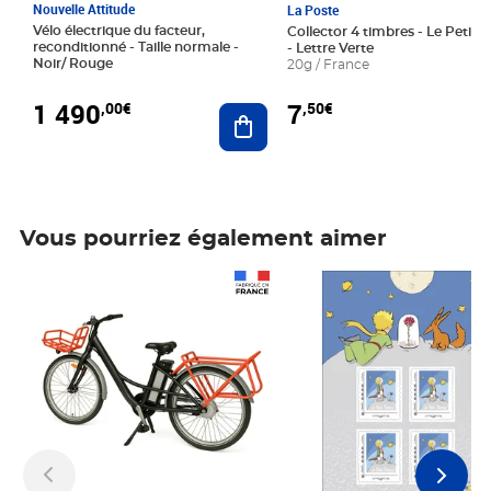
Nouvelle Attitude
La Poste
Vélo électrique du facteur,
Collector 4 timbres - Le Petit P
reconditionné - Taille normale -
- Lettre Verte
Noir/ Rouge
20g / France
1 490
7
,00€
,50€
Ajouter au panier
Vous pourriez également aimer
Prix 1 490,00€
Prix 7,50€