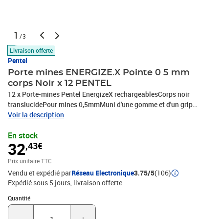
1
/3
Livraison offerte
Pentel
Porte mines ENERGIZE.X Pointe 0 5 mm
corps Noir x 12 PENTEL
12 x Porte-mines Pentel EnergizeX rechargeablesCorps noir
translucidePour mines 0,5mmMuni d'une gomme et d'un grip
caoutchouc, PHOTOS NON CONTRACTUELLES
Voir la description
En stock
32
,43€
Prix unitaire TTC
Vendu et expédié par
Réseau Electronique
3.75/5
(106)
Expédié sous 5 jours
livraison offerte
Quantité : 1
Quantité