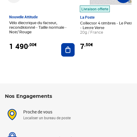
Livraison offerte
Nouvelle Attitude
La Poste
Vélo électrique du facteur,
Collector 4 timbres - Le Petit P
reconditionné - Taille normale -
- Lettre Verte
Noir/ Rouge
20g / France
1 490
7
,00€
,50€
Ajouter au panier
Nos Engagements
Proche de vous
Localiser un bureau de poste