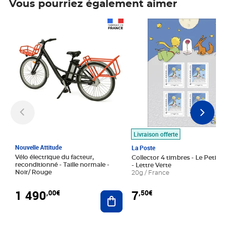
Vous pourriez également aimer
Prix 1 490,00€
Prix 7,50€
Livraison offerte
Nouvelle Attitude
La Poste
Vélo électrique du facteur,
Collector 4 timbres - Le Petit P
reconditionné - Taille normale -
- Lettre Verte
Noir/ Rouge
20g / France
1 490
7
,00€
,50€
Ajouter au panier