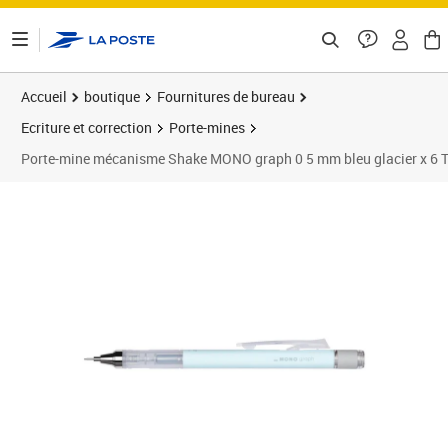
ontenu de la page
Accueil
boutique
Fournitures de bureau
Ecriture et correction
Porte-mines
Porte-mine mécanisme Shake MONO graph 0 5 mm bleu glacier x 
Prix 68,19€