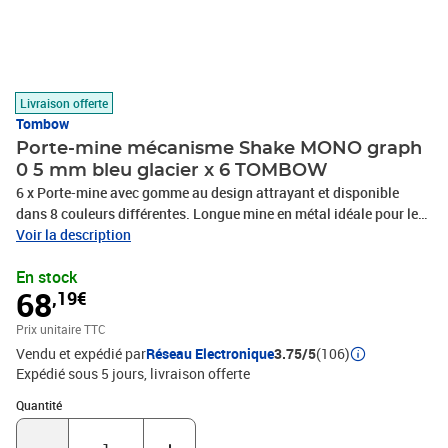
Livraison offerte
Tombow
Porte-mine mécanisme Shake MONO graph
0 5 mm bleu glacier x 6 TOMBOW
6 x Porte-mine avec gomme au design attrayant et disponible
dans 8 couleurs différentes. Longue mine en métal idéale pour le
dessin avec règle ou pochoir. Le poste-mine MONO Graphà avec
Voir la description
pointe métallique de 4mm permet un dessin précis et moins de
En stock
casse de mine. Parfait pour le dessin avec règle ou pochoirs.
68
,19€
Mécanisme innovant 'Shake': en secouant le crayon, la mine se
déploie. La mine peut également être sortie en appuyant sur le
Prix unitaire TTC
clip. Verouillage du mécanisme en poussant le clip vers le haut.
Vendu et expédié par
Réseau Electronique
3.75/5
(106)
Gomme rechargeable avec sortie rotative. Recharge de gomme :
Expédié sous 5 jours
livraison offerte
ER-MG. Disponible en 8 couleurs. Largeur de ligne: 0,5 mm.
Rechargeable. Recharge de mine de crayon: EX-05P-__., PHOTOS
Quantité : 1
Quantité
NON CONTRACTUELLES