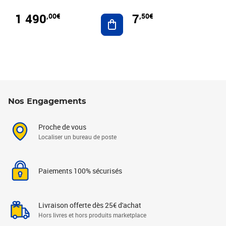
1 490
7
,00€
,50€
Ajouter au panier
Nos Engagements
Proche de vous
Localiser un bureau de poste
Paiements 100% sécurisés
Livraison offerte dès 25€ d'achat
Hors livres et hors produits marketplace