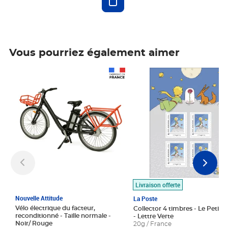
Vous pourriez également aimer
Prix 1 490,00€
Prix 7,50€
Livraison offerte
Nouvelle Attitude
La Poste
Vélo électrique du facteur,
Collector 4 timbres - Le Petit P
reconditionné - Taille normale -
- Lettre Verte
Noir/ Rouge
20g / France