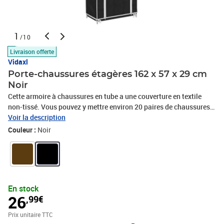
1
/10
Livraison offerte
Vidaxl
Porte-chaussures étagères 162 x 57 x 29 cm
Noir
Cette armoire à chaussures en tube a une couverture en textile
non-tissé. Vous pouvez y mettre environ 20 paires de chaussures
et en plus l’armoire est facile à monter.La couverture en textile
Voir la description
non-tissé de haute qualité avec une fermeture éclair peut protéger
Couleur :
Noir
vos chaussures de la poussière.Vous pouvez la mettre dans votre
salon, véranda, salle de stockage ou grenier et cette armoire
pourra vous faire gagner de l'espace.Cette armoire est facile à
déplacer dans votre maison ou appartement.Dimensions: 162 x 57
x 29 cm (L x l x H)Matériel:Tubes métalliques + couverture en tissu
En stock
non-tisséCouleur: BlackMatériel: Polyéthylène: 100%
26
,99€
Prix unitaire TTC