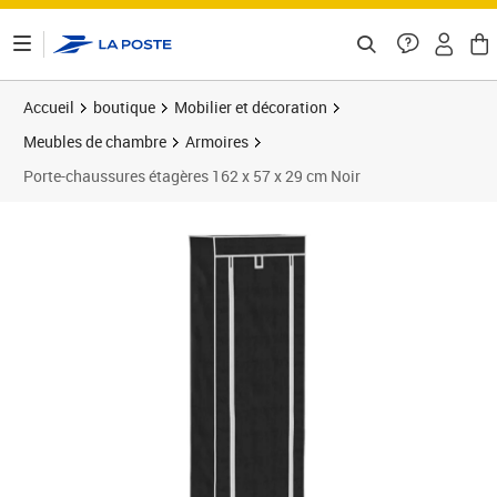
ontenu de la page
Accueil
boutique
Mobilier et décoration
Meubles de chambre
Armoires
Porte-chaussures étagères 162 x 57 x 29 cm Noir
Prix 26,99€
Prix b
Prix 2
Prix 2