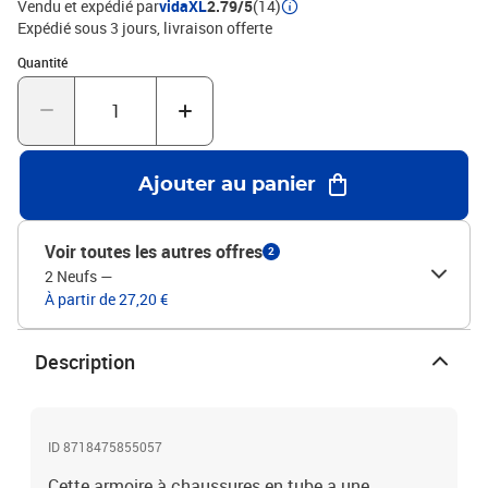
Vendu et expédié par
vidaXL
2.79/5
(14)
Expédié sous 3 jours
livraison offerte
Quantité : 1
Quantité
Ajouter au panier
Voir toutes les autres offres
2
2 Neufs
—
À partir de 27,20 €
Description
ID 8718475855057
Cette armoire à chaussures en tube a une