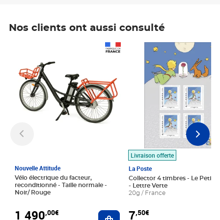
Nos clients ont aussi consulté
Prix 1 490,00€
Prix 7,50€
Livraison offerte
Nouvelle Attitude
La Poste
Vélo électrique du facteur,
Collector 4 timbres - Le Petit P
reconditionné - Taille normale -
- Lettre Verte
Noir/ Rouge
20g / France
1 490
7
,00€
,50€
Ajouter au panier