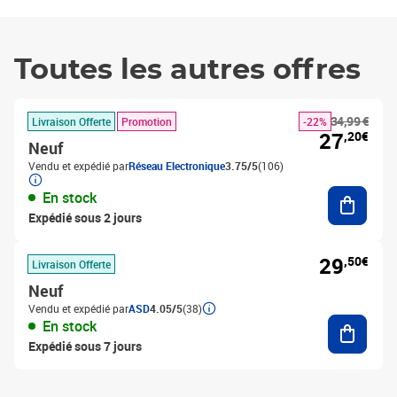
Toutes les autres offres
34,99 €
Livraison Offerte
Promotion
-22%
27
,20€
Neuf
Vendu et expédié par
Réseau Electronique
3.75/5
(106)
Ajouter
En stock
Expédié sous 2 jours
29
,50€
Livraison Offerte
Neuf
Vendu et expédié par
ASD
4.05/5
(38)
Ajouter
En stock
Expédié sous 7 jours