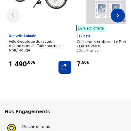
Livraison offerte
Nouvelle Attitude
La Poste
Vélo électrique du facteur,
Collector 4 timbres - Le Petit P
reconditionné - Taille normale -
- Lettre Verte
Noir/ Rouge
20g / France
1 490
7
,00€
,50€
Ajouter au panier
Nos Engagements
Proche de vous