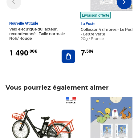
Livraison offerte
Nouvelle Attitude
La Poste
Vélo électrique du facteur,
Collector 4 timbres - Le Petit P
reconditionné - Taille normale -
- Lettre Verte
Noir/ Rouge
20g / France
1 490
7
,00€
,50€
Ajouter au panier
Vous pourriez également aimer
Prix 1 490,00€
Prix 7,50€