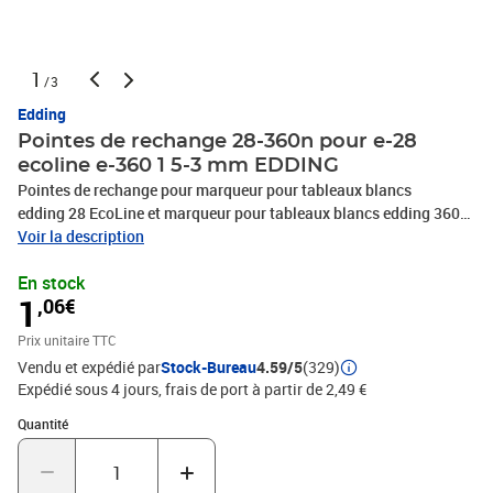
1
/3
Edding
Pointes de rechange 28-360n pour e-28
ecoline e-360 1 5-3 mm EDDING
Pointes de rechange pour marqueur pour tableaux blancs
edding 28 EcoLine et marqueur pour tableaux blancs edding 360
La pointe ogive a une largeur de trait de 1,5 à 3 mmL'utilisation de
Voir la description
pointes de rechange est éco-responsable, car elle permet de
En stock
réduire les déchets de matériau Économisez en remplaçant la
1
,06€
pointe, plutôt que d'acheter un nouveau marqueur Utilisez toute
l'encre restante lorsque la pointe est usée Produit de marque haut
Prix unitaire TTC
de gamme
Vendu et expédié par
Stock-Bureau
4.59/5
(329)
Expédié sous 4 jours, frais de port à partir de 2,49 €
Quantité : 1
Quantité