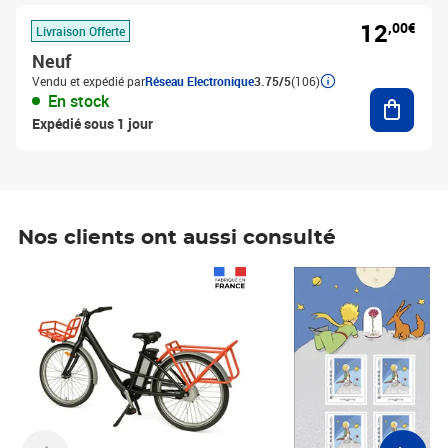
12
,00€
Livraison Offerte
Neuf
Vendu et expédié par
Réseau Electronique
3.75/5
(106)
Ajouter
En stock
Expédié sous 1 jour
Nos clients ont aussi consulté
Prix 1 490,00€
Prix 7,50€