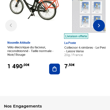
Livraison offerte
Nouvelle Attitude
La Poste
Vélo électrique du facteur,
Collector 4 timbres - Le Petit P
reconditionné - Taille normale -
- Lettre Verte
Noir/ Rouge
20g / France
1 490
7
,00€
,50€
Ajouter au panier
Nos Engagements