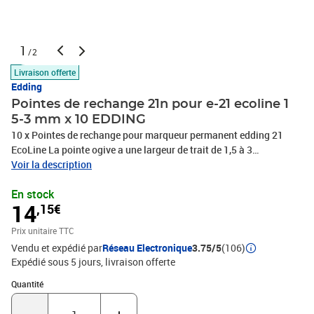
1
/2
Livraison offerte
Edding
Pointes de rechange 21n pour e-21 ecoline 1
5-3 mm x 10 EDDING
10 x Pointes de rechange pour marqueur permanent edding 21
EcoLine La pointe ogive a une largeur de trait de 1,5 à 3
mmL'utilisation de pointes de rechange est éco-responsable, car
Voir la description
elle permet de réduire les déchets de matériau Économisez en
En stock
remplaçant la pointe, plutôt que d'acheter un nouveau marqueur
14
,15€
Utilisez toute l'encre restante lorsque la pointe est usée Produit de
marque haut de gamme, PHOTOS NON CONTRACTUELLES
Prix unitaire TTC
Vendu et expédié par
Réseau Electronique
3.75/5
(106)
Expédié sous 5 jours
livraison offerte
Quantité : 1
Quantité