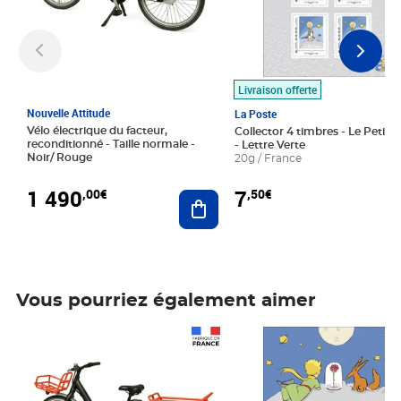
Livraison offerte
Nouvelle Attitude
La Poste
Vélo électrique du facteur,
Collector 4 timbres - Le Petit P
reconditionné - Taille normale -
- Lettre Verte
Noir/ Rouge
20g / France
1 490
7
,00€
,50€
Ajouter au panier
Vous pourriez également aimer
Prix 1 490,00€
Prix 7,50€