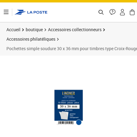
ontenu de la page
Accueil
boutique
Accessoires collectionneurs
Accessoires philatéliques
Pochettes simple soudure 30 x 36 mm pour timbres type Croix-Rouge
Prix barré 4,40 €
Prix 3,52€