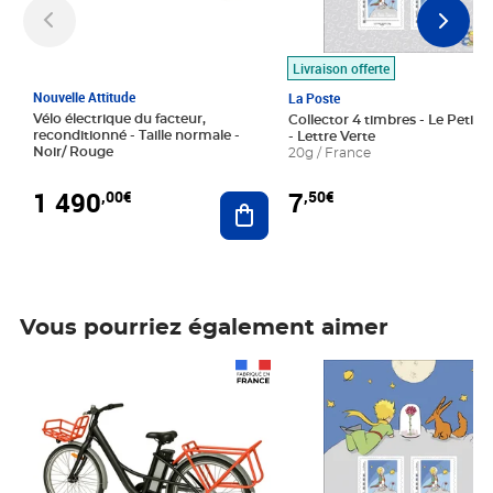
Livraison offerte
Nouvelle Attitude
La Poste
Vélo électrique du facteur,
Collector 4 timbres - Le Petit P
reconditionné - Taille normale -
- Lettre Verte
Noir/ Rouge
20g / France
1 490
7
,00€
,50€
Ajouter au panier
Vous pourriez également aimer
Prix 1 490,00€
Prix 7,50€