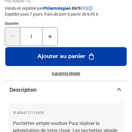
Prix unitaire TTC
Pour une collection représentative avec une protection optimale
Vendu et expédié par
Philantologie
4.69/5
(55)
sur albums pré imprimées ou albums neutres, ces bandes et
Expédié sous 7 jours, frais de port à partir de 6,95 €
pochettes sont un accessoire très approprié.
Quantité : 1
Quantité
Ajouter au panier
Garantie légale
Description
ID 4044713115459
Pochettes simple soudure Pour réaliser la
présentation de votre choix: Les pochettes simple