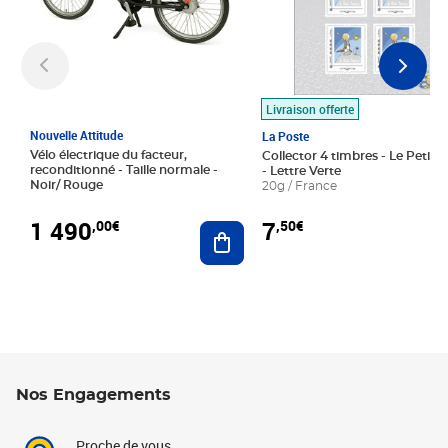
Livraison offerte
Nouvelle Attitude
La Poste
Vélo électrique du facteur,
Collector 4 timbres - Le Petit P
reconditionné - Taille normale -
- Lettre Verte
Noir/ Rouge
20g / France
1 490
7
,00€
,50€
Ajouter au panier
Nos Engagements
Proche de vous