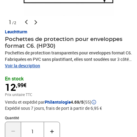
1
/2
Leuchtturm
Pochettes de protection pour enveloppes
format C6. (HP30)
Pochettes de protection transparentes pour enveloppes format C6.
Fabriquées en PVC sans plastifiant, elles sont soudées sur 3 côtés
et ouvertes sur le petit coté. Format intérieur utile 170 x 120 mm.
Voir la description
Format extérieur 178 x 128 mm. Paquet de 50 pochettes.
En stock
12
,99€
Prix unitaire TTC
Vendu et expédié par
Philantologie
4.69/5
(55)
Expédié sous 7 jours, frais de port à partir de 6,95 €
Quantité : 1
Quantité