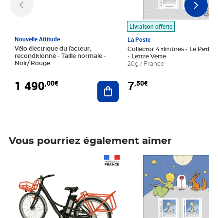
Livraison offerte
Nouvelle Attitude
La Poste
Vélo électrique du facteur,
Collector 4 timbres - Le Petit P
reconditionné - Taille normale -
- Lettre Verte
Noir/ Rouge
20g / France
1 490
7
,00€
,50€
Ajouter au panier
Vous pourriez également aimer
Prix 1 490,00€
Prix 7,50€