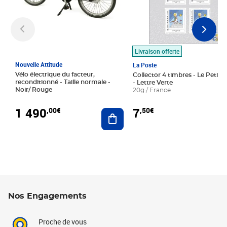
Livraison offerte
Nouvelle Attitude
La Poste
Vélo électrique du facteur,
Collector 4 timbres - Le Petit P
reconditionné - Taille normale -
- Lettre Verte
Noir/ Rouge
20g / France
1 490
7
,00€
,50€
Ajouter au panier
Nos Engagements
Proche de vous