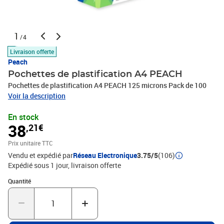
1
/4
Livraison offerte
Peach
Pochettes de plastification A4 PEACH
Pochettes de plastification A4 PEACH 125 microns Pack de 100
Voir la description
En stock
38
,21€
Prix unitaire TTC
Vendu et expédié par
Réseau Electronique
3.75/5
(106)
Expédié sous 1 jour
livraison offerte
Quantité : 1
Quantité