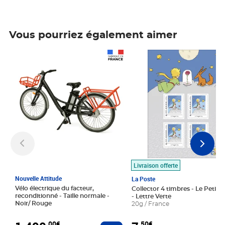
Vous pourriez également aimer
Prix 1 490,00€
Prix 7,50€
Livraison offerte
Nouvelle Attitude
La Poste
Vélo électrique du facteur,
Collector 4 timbres - Le Petit P
reconditionné - Taille normale -
- Lettre Verte
Noir/ Rouge
20g / France
,00€
,50€
Ajouter au panier