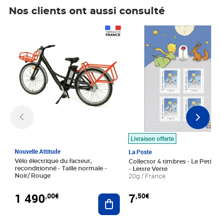
Nos clients ont aussi consulté
Prix 1 490,00€
Prix 7,50€
Livraison offerte
Nouvelle Attitude
La Poste
Vélo électrique du facteur,
Collector 4 timbres - Le Petit P
reconditionné - Taille normale -
- Lettre Verte
Noir/ Rouge
20g / France
1 490
7
,00€
,50€
Ajouter au panier