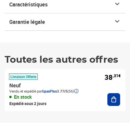
Caractéristiques
Garantie légale
Toutes les autres offres
38
,31€
Livraison Offerte
Neuf
Vendu et expédié par
GpasPlus
3.77/5
(56)
Ajouter
En stock
Expédié sous 2 jours