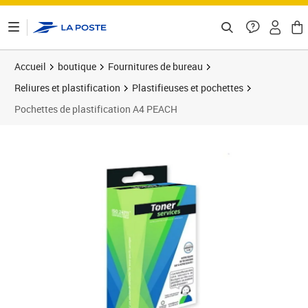
ontenu de la page
Accueil
boutique
Fournitures de bureau
Reliures et plastification
Plastifieuses et pochettes
Pochettes de plastification A4 PEACH
Prix 38,21€
Prix 3