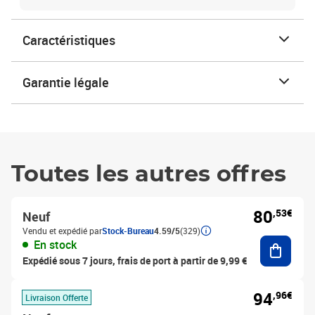
Caractéristiques
Garantie légale
Toutes les autres offres
80
,53€
Neuf
Vendu et expédié par
Stock-Bureau
4.59/5
(329)
Ajouter
En stock
Expédié sous 7 jours, frais de port à partir de 9,99 €
94
,96€
Livraison Offerte