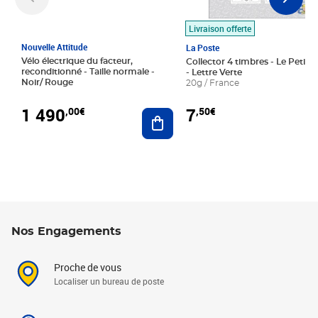
Livraison offerte
Nouvelle Attitude
La Poste
Vélo électrique du facteur,
Collector 4 timbres - Le Petit P
reconditionné - Taille normale -
- Lettre Verte
Noir/ Rouge
20g / France
1 490
7
,00€
,50€
Ajouter au panier
Nos Engagements
Proche de vous
Localiser un bureau de poste