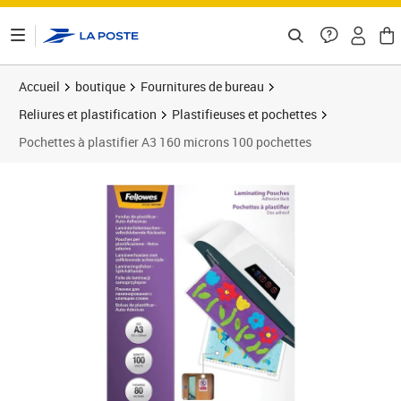
ontenu de la page
Accueil
boutique
Fournitures de bureau
Reliures et plastification
Plastifieuses et pochettes
Pochettes à plastifier A3 160 microns 100 pochettes
Prix barré 87,99 €
Prix 77,24€
Prix 8
Prix 9