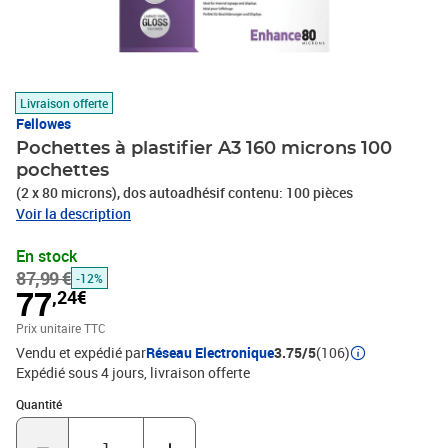
Livraison offerte
Fellowes
Pochettes à plastifier A3 160 microns 100
pochettes
(2 x 80 microns), dos autoadhésif contenu: 100 pièces
Voir la description
En stock
87,99 €
-12%
77
,24€
Prix unitaire TTC
Vendu et expédié par
Réseau Electronique
3.75/5
(106)
Expédié sous 4 jours
livraison offerte
Quantité : 1
Quantité