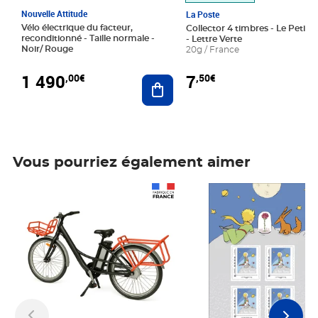
Nouvelle Attitude
La Poste
Vélo électrique du facteur,
Collector 4 timbres - Le Petit P
reconditionné - Taille normale -
- Lettre Verte
Noir/ Rouge
20g / France
1 490
7
,00€
,50€
Ajouter au panier
Vous pourriez également aimer
Prix 1 490,00€
Prix 7,50€