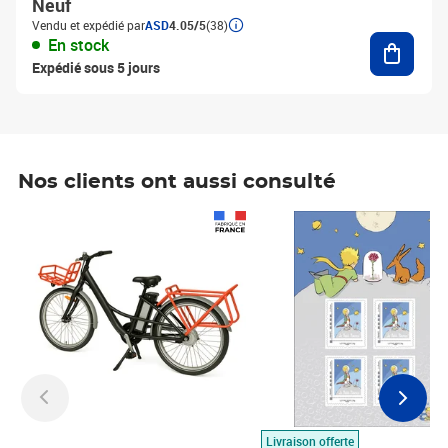
Neuf
Vendu et expédié par
ASD
4.05/5
(38)
Ajouter
En stock
Expédié sous 5 jours
Nos clients ont aussi consulté
Prix 1 490,00€
Prix 7,50€
Livraison offerte