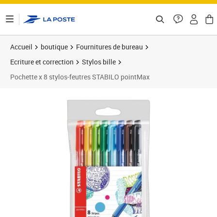
ontenu de la page
Accueil
boutique
Fournitures de bureau
Ecriture et correction
Stylos bille
Pochette x 8 stylos-feutres STABILO pointMax
Prix 9,99€
Prix 1