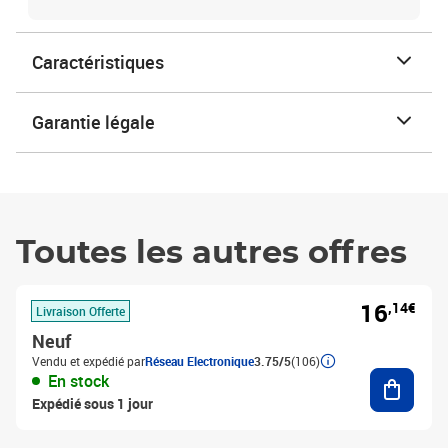
Caractéristiques
Garantie légale
Toutes les autres offres
16
,14€
Livraison Offerte
Neuf
Vendu et expédié par
Réseau Electronique
3.75/5
(106)
Ajouter
En stock
Expédié sous 1 jour