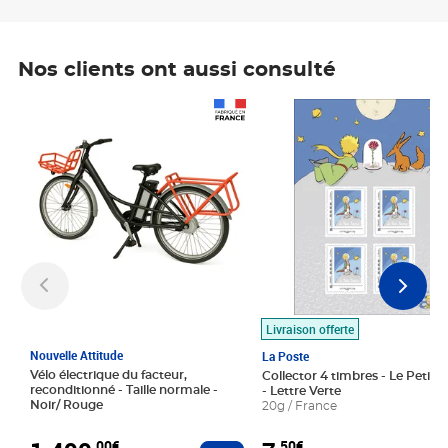
Nos clients ont aussi consulté
Prix 1 490,00€
Prix 7,50€
Livraison offerte
Nouvelle Attitude
La Poste
Vélo électrique du facteur,
Collector 4 timbres - Le Petit P
reconditionné - Taille normale -
- Lettre Verte
Noir/ Rouge
20g / France
,00€
,50€
Ajouter au panier