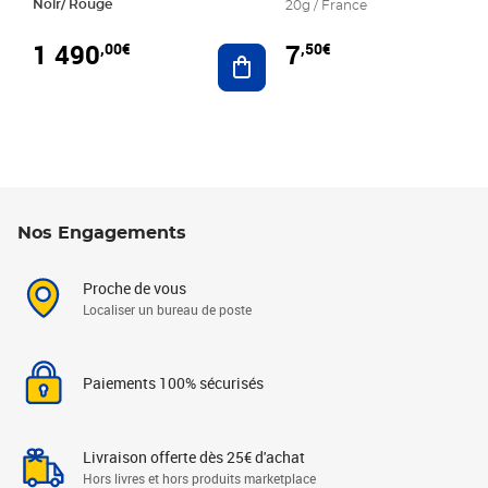
Noir/ Rouge
20g / France
1 490
7
,00€
,50€
Ajouter au panier
Nos Engagements
Proche de vous
Localiser un bureau de poste
Paiements 100% sécurisés
Livraison offerte dès 25€ d'achat
Hors livres et hors produits marketplace