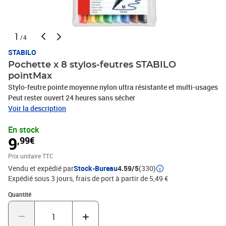
1
/4
STABILO
Pochette x 8 stylos-feutres STABILO
pointMax
Stylo-feutre pointe moyenne nylon ultra résistante et multi-usages
Peut rester ouvert 24 heures sans sécher
Voir la description
En stock
9
,99€
Prix unitaire TTC
Vendu et expédié par
Stock-Bureau
4.59/5
(330)
Expédié sous 3 jours, frais de port à partir de 5,49 €
Quantité : 1
Quantité