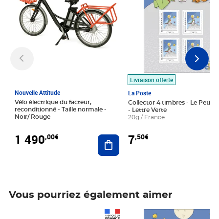
Livraison offerte
Nouvelle Attitude
La Poste
Vélo électrique du facteur,
Collector 4 timbres - Le Petit P
reconditionné - Taille normale -
- Lettre Verte
Noir/ Rouge
20g / France
1 490
7
,00€
,50€
Ajouter au panier
Vous pourriez également aimer
Prix 1 490,00€
Prix 7,50€