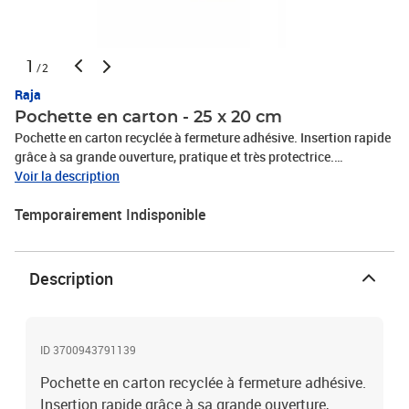
1
/2
Raja
Pochette en carton - 25 x 20 cm
Pochette en carton recyclée à fermeture adhésive. Insertion rapide
grâce à sa grande ouverture, pratique et très protectrice.
Spécialement conçue pour un envoie de produits type CD, mangas,
Voir la description
jeux vidéos...Cette pochette est parfaitement adaptée aux envois
Temporairement Indisponible
de produits plats. Elle possède une bonne résistance au pliage, des
coins renforcés ainsi qu'une couverture kraft permettant une jolie
présentation de vos produits. Produit recyclable. Dimensions : 25
x 20 cm
Description
ID 3700943791139
Pochette en carton recyclée à fermeture adhésive.
Insertion rapide grâce à sa grande ouverture,