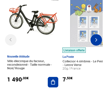
Livraison offerte
Nouvelle Attitude
La Poste
Vélo électrique du facteur,
Collector 4 timbres - Le Petit P
reconditionné - Taille normale -
- Lettre Verte
Noir/ Rouge
20g / France
1 490
7
,00€
,50€
Ajouter au panier