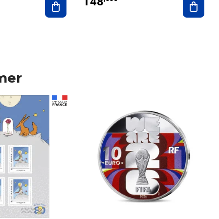
148
mer
Prix 148,00€