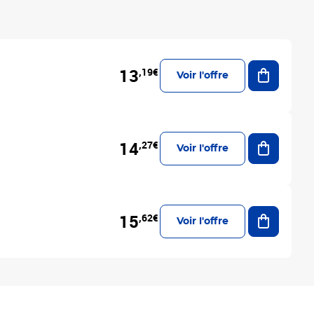
Ajouter a
13
,19€
Voir l'offre
Ajouter a
14
,27€
Voir l'offre
Ajouter a
15
,62€
Voir l'offre