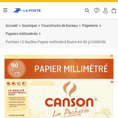
ontenu de la page
Accueil
boutique
Fournitures de bureau
Papeterie
Papiers millimétrés
Pochete 12 feuilles Papier millimétré Bistre A4 90 g CANSON
Prix 3,38€
Prix 9
Prix 3
Prix 1
Prix 1