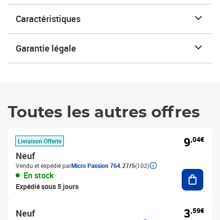
Caractéristiques
Garantie légale
Toutes les autres offres
9
,04€
Livraison Offerte
Neuf
Vendu et expédié par
Micro Passion 76
4.27/5
(102)
Ajouter
En stock
Expédié sous 5 jours
3
,59€
Neuf