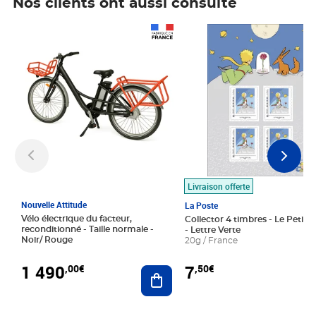
Nos clients ont aussi consulté
Prix 1 490,00€
Prix 7,50€
Livraison offerte
Nouvelle Attitude
La Poste
Vélo électrique du facteur,
Collector 4 timbres - Le Petit P
reconditionné - Taille normale -
- Lettre Verte
Noir/ Rouge
20g / France
1 490
7
,00€
,50€
Ajouter au panier