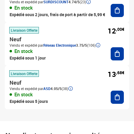
Vendu et expédié par
SURDISCOUNT
4.74/5
(23)
Ajouter
En stock
Expédié sous 2 jours, frais de port à partir de 5,99 €
12
,00€
Livraison Offerte
Neuf
Vendu et expédié par
Réseau Electronique
3.75/5
(106)
Ajouter
En stock
Expédié sous 1 jour
13
,68€
Livraison Offerte
Neuf
Vendu et expédié par
ASD
4.05/5
(38)
Ajouter
En stock
Expédié sous 5 jours