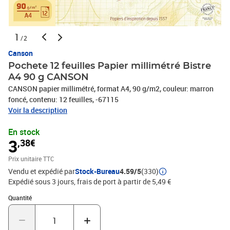
1
/2
Canson
Pochete 12 feuilles Papier millimétré Bistre
A4 90 g CANSON
CANSON papier millimétré, format A4, 90 g/m2, couleur: marron
foncé, contenu: 12 feuilles, -67115
Voir la description
En stock
3
,38€
Prix unitaire TTC
Vendu et expédié par
Stock-Bureau
4.59/5
(330)
Expédié sous 3 jours, frais de port à partir de 5,49 €
Quantité : 1
Quantité