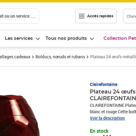
t ou un service ....
Chang
Accès rapides
Les services
Tous nos produits
Collection Pet
llages cadeaux
Bolducs, nœuds et rubans
Plateau 24 œufs métal
Prix 25,96€
Clairefontaine
Plateau 24 œuf
CLAIREFONTAI
CLAIREFONTAINE Plateau
blanc et rouge Cette boî
touche de finition adora
Voir la description
rubans rouge et 12 mm 
En stock