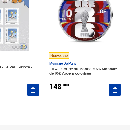
Nouveauté
Monnaie De Paris
 - Le Petit Prince -
FIFA – Coupe du Monde 2026 Monnaie
de 10€ Argent colorisée
148
,00€
Ajouter au panier
Ajoute