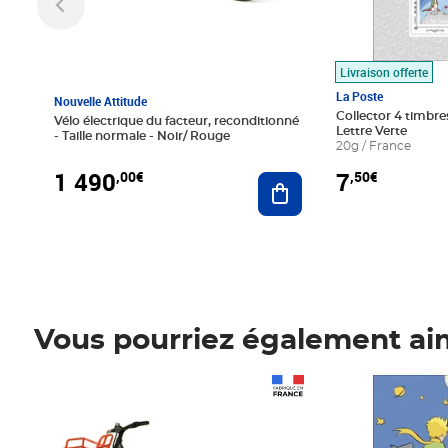
Livraison offerte
La Poste
Nouvelle Attitude
Collector 4 timbres
Vélo électrique du facteur, reconditionné
Lettre Verte
- Taille normale - Noir/ Rouge
20g / France
1 490
7
,00€
,50€
Ajouter au panier
Vous pourriez également ai
Prix 1 490,00€
Prix 7,50€