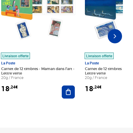
Livraison offerte
Livraison offerte
La Poste
La Poste
Carnet de 12 timbres - Maman dans l'art -
Carnet de 12 timbres - Le bl
Lettre verte
Lettre verte
20g / France
20g / France
18
18
,24€
,24€
r au panier
Ajouter au panier