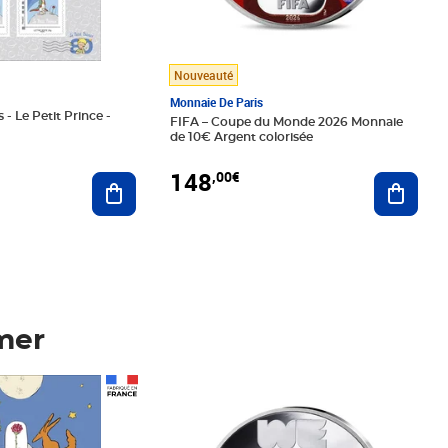
Nouveauté
Monnaie De Paris
 - Le Petit Prince -
FIFA – Coupe du Monde 2026 Monnaie
de 10€ Argent colorisée
148
,00€
Ajouter au panier
Ajoute
mer
Prix 148,00€