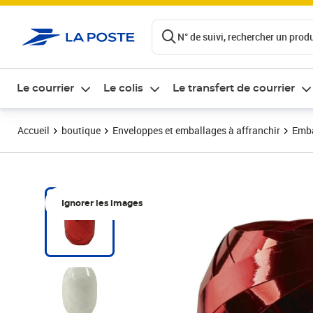
ontenu de la page
N° de suivi, rechercher un produi
Le courrier
Le colis
Le transfert de courrier
Accueil
boutique
Enveloppes et emballages à affranchir
Emba
Ignorer les images