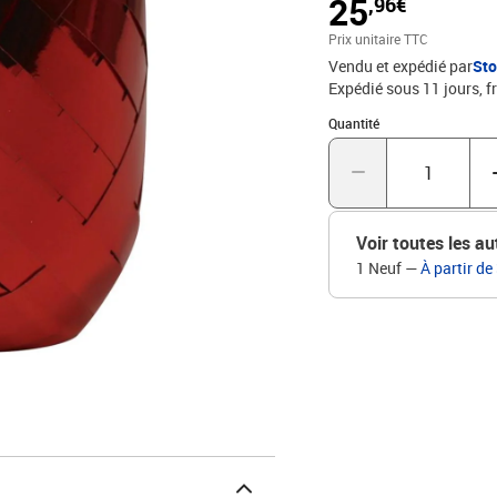
25
,96€
Prix unitaire TTC
Vendu et expédié par
St
Expédié sous 11 jours, fr
Quantité : 1
Quantité
Voir toutes les au
1 Neuf
—
À partir de