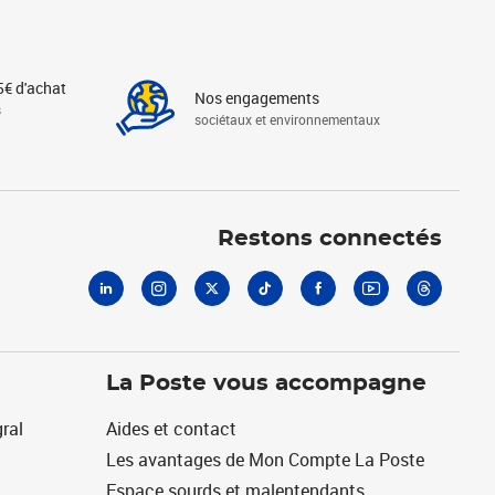
5€ d'achat
Nos engagements
s
sociétaux et environnementaux
Linkedin
Instagram
X
Tiktok
Facebook
Youtube
Threads
Restons connectés
La Poste vous accompagne
ral
Aides et contact
Les avantages de Mon Compte La Poste
Espace sourds et malentendants