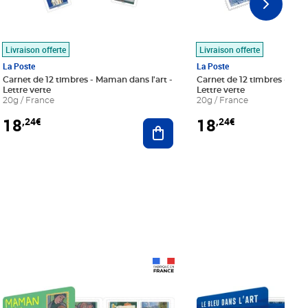
Livraison offerte
Livraison offerte
La Poste
La Poste
Carnet de 12 timbres - Maman dans l'art -
Carnet de 12 timbres - Le bl
Lettre verte
Lettre verte
20g / France
20g / France
18
18
,24€
,24€
r au panier
Ajouter au panier
Prix 18,24€
Prix 18,24€