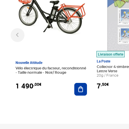
Livraison offerte
La Poste
Nouvelle Attitude
Collector 4 timbres
Vélo électrique du facteur, reconditionné
Lettre Verte
- Taille normale - Noir/ Rouge
20g / France
1 490
7
,00€
,50€
Ajouter au panier