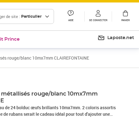
er de site :
Particulier
AIDE
SE CONNECTER
PANIER
Laposte.net
it Prince
lisés rouge/blanc 10mx7mm CLAIREFONTAINE
Prix 32,77€
s métallisés rouge/blanc 10mx7mm
NE
 de 24 bolduc œufs brillants 10mx7mm. 2 coloris assortis
te de rubans serait le cadeau idéal pour tout d'ajouter une
ble.24 rubans métalliques à l'intérieur de la boîte.Boîte de 12
Blanc