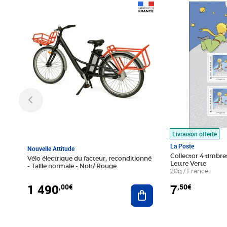
Prix 1 490,00€
Prix 7,50€
Livraison offerte
La Poste
Nouvelle Attitude
Collector 4 timbres
Vélo électrique du facteur, reconditionné
Lettre Verte
- Taille normale - Noir/ Rouge
20g / France
1 490
7
,00€
,50€
Ajouter au panier