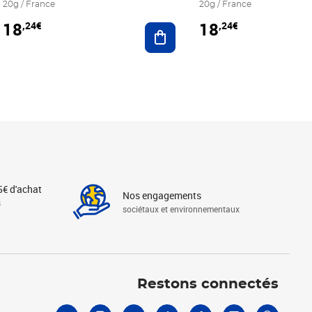
20g / France
20g / France
18
18
,24€
,24€
r au panier
Ajouter au panier
5€ d'achat
Nos engagements
s
sociétaux et environnementaux
Linkedin
Instagram
X
Tiktok
Facebook
Youtube
Threads
Restons connectés