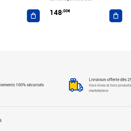
148
,00€
Ajouter au panier
Ajoute
Livraison offerte dès 2
iements 100% sécurisés
Hors livres et hors produit
marketplace
s