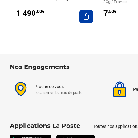
20g / France
1 490
7
,00€
,50€
Ajouter au panier
Nos Engagements
Proche de vous
Pa
Localiser un bureau de poste
Applications La Poste
Toutes nos application