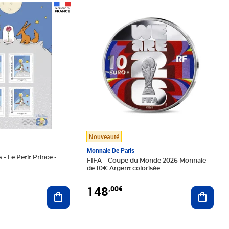
Prix 148,00€
Nouveauté
Monnaie De Paris
 - Le Petit Prince -
FIFA – Coupe du Monde 2026 Monnaie
de 10€ Argent colorisée
148
,00€
Ajouter au panier
Ajoute