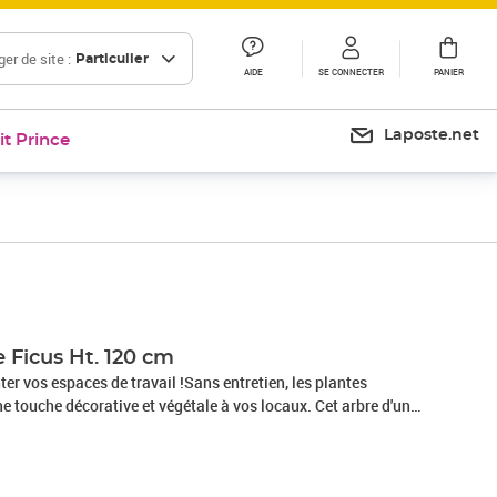
er de site :
Particulier
AIDE
SE CONNECTER
PANIER
Laposte.net
it Prince
Prix 93,48€
Prix 113,39€
le Ficus Ht. 120 cm
er vos espaces de travail !Sans entretien, les plantes
une touche décorative et végétale à vos locaux. Cet arbre d'une
e un feuillage en polyester et un tronc bois. Il est livré dans
andard et vous avez la possibilité de le personnaliser en
us esthétique de diamètre 25 cm.Plante artificielleType :