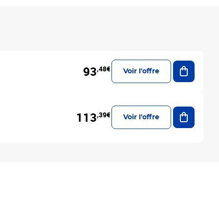
Ajouter a
93
,48€
Voir l'offre
Ajouter a
113
,39€
Voir l'offre