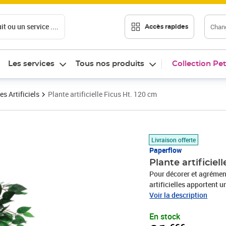
t ou un service ....
Chang
Accès rapides
Les services
Tous nos produits
Collection Pet
es Artificiels
Plante artificielle Ficus Ht. 120 cm
Prix 91,66€
Livraison offerte
Paperflow
Plante artificiel
Pour décorer et agrément
artificielles apportent 
hauteur de 120 cm possèd
Voir la description
un pot plastique noir st
En stock
ajoutant un cache-pot pl