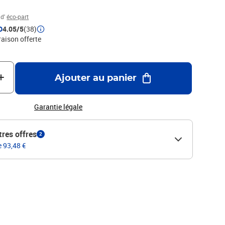
er / BoisHauteur : 120 cm
 d'
éco-part
D
4.05/5
(38)
raison offerte
Ajouter au panier
Garantie légale
tres offres
2
e 93,48 €