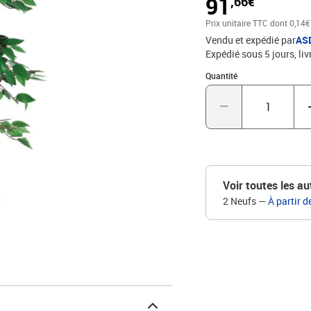
91
,66€
FicusMatériau : Polyest
Prix unitaire TTC
dont 0,14€
Vendu et expédié par
AS
Expédié sous 5 jours
liv
Quantité : 1
Quantité
Voir toutes les au
2 Neufs
—
À partir d