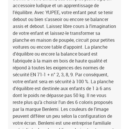
dans le moblier en bois et notamment l'équipement des chambres
accessoire ludique et un apprentissage de
d'enfant. Cette entreprise européenne dessine et fabrique dans sa
l'équilibre. Avec YUPEE, votre enfant peut se tenir
propre usine de fabrication les produits proposés. Le design des
debout ou bien s'asseoir ou encore se balancer
lits et accessoires est pensé dans une philosophie Montessori. Le
assis et debout. Laissez libre cours à l'imagination
vernissage est fait à la main avec des peintures 100% naturelles et
de votre enfant et laissez-le transformer sa
anti-allergiques. Le bois utilisé est tracé et rigoureusement
planche en maison de poupée, circuit pour petites
sélectionné et la chaîne de fabrication est labellisée PEFC. Les
voitures ou encore table d'appoint. La planche
décorations ne font pas partie du produit. Dimensions du produit :
41 x 45 x 84 cm (hauteur x profondeur x largeur)
d'équilibre ou encore la balance board est
fabriquée à la main en bois de haute qualité et
répond à toutes les exigences des normes de
sécurité EN 71-1 + n° 2, 3, 8, 9. Par conséquent,
votre enfant sera en sécurité à 100 %. La planche
d'équilibre est destinée aux enfants de 1 à 6 ans
dont le poids ne dépasse pas 50 kg. Il ne vous
reste plus qu'à choisir l'un des 6 coloris proposés
par la marque Benlemi. Les couleurs de l'image
peuvent différer un peu selon la configuration de
votre écran. Benlemi est une entreprise familiale