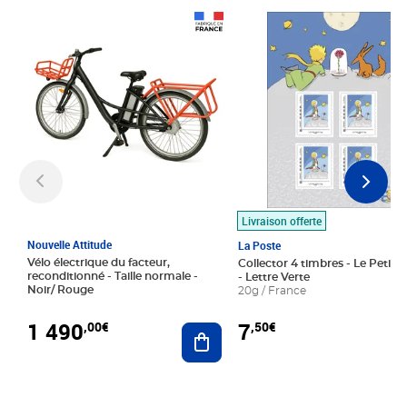
Prix 1 490,00€
Prix 7,50€
Livraison offerte
Nouvelle Attitude
La Poste
Vélo électrique du facteur,
Collector 4 timbres - Le Petit P
reconditionné - Taille normale -
- Lettre Verte
Noir/ Rouge
20g / France
1 490
7
,00€
,50€
Ajouter au panier