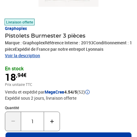
Livraison offerte
Graphoplex
Pistolets Burmester 3 pièces
Marque : GraphoplexRéférence Interne : 20193Conditionnement : 1
pièceExpédié de France par notre entrepot Lyonnais
Voir la description
En stock
18
,94€
Prix unitaire TTC
Vendu et expédié par
MegaCrea
4.54/5
(52)
Expédié sous 2 jours
livraison offerte
Quantité : 1
Quantité