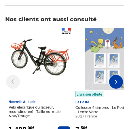
Nos clients ont aussi consulté
Prix 1 490,00€
Prix 7,50€
Livraison offerte
Nouvelle Attitude
La Poste
Vélo électrique du facteur,
Collector 4 timbres - Le Petit P
reconditionné - Taille normale -
- Lettre Verte
Noir/ Rouge
20g / France
,00€
,50€
Ajouter au panier