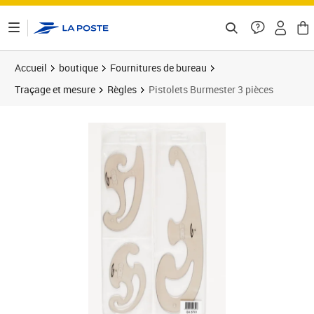
ontenu de la page
Accueil
boutique
Fournitures de bureau
Traçage et mesure
Règles
Pistolets Burmester 3 pièces
Prix 18,94€