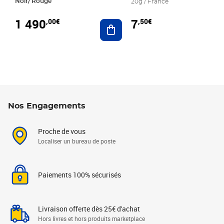
Noir/ Rouge
20g / France
1 490
7
,00€
,50€
Ajouter au panier
Nos Engagements
Proche de vous
Localiser un bureau de poste
Paiements 100% sécurisés
Livraison offerte dès 25€ d'achat
Hors livres et hors produits marketplace