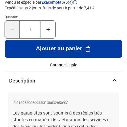
Vendu et expédié par
Exacompta
5/5
(4)
écologique. Les piqûres et registres Exacompta sont fabriqués à
Expédié sous 2 jours, frais de port à partir de 7,41 €
100% en France.
Quantité : 1
Quantité
Ajouter au panier
Garantie légale
Description
ID 3130630050933|3130632050931
Les garagistes sont soumis à des règles très
strictes en matière de facturation des services et
des biens qu'ils vendent, que ce soit à des