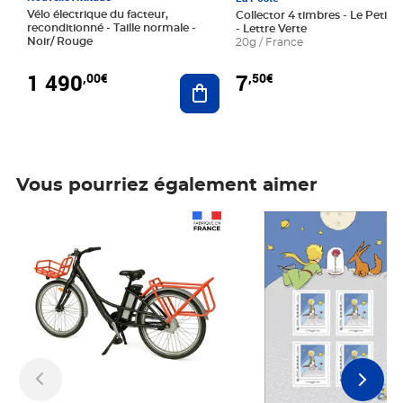
Vélo électrique du facteur,
Collector 4 timbres - Le Petit P
reconditionné - Taille normale -
- Lettre Verte
Noir/ Rouge
20g / France
1 490
7
,00€
,50€
Ajouter au panier
Vous pourriez également aimer
Prix 1 490,00€
Prix 7,50€