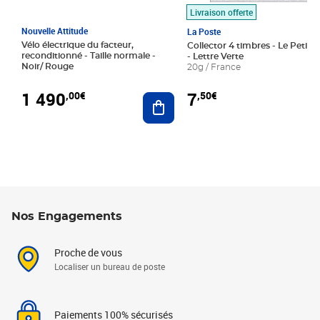
Livraison offerte
Nouvelle Attitude
La Poste
Vélo électrique du facteur,
Collector 4 timbres - Le Petit P
reconditionné - Taille normale -
- Lettre Verte
Noir/ Rouge
20g / France
1 490
7
,00€
,50€
Ajouter au panier
Nos Engagements
Proche de vous
Localiser un bureau de poste
Paiements 100% sécurisés