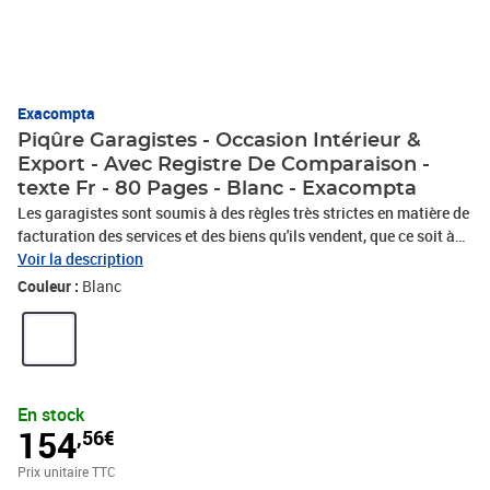
Exacompta
Piqûre Garagistes - Occasion Intérieur &
Export - Avec Registre De Comparaison -
texte Fr - 80 Pages - Blanc - Exacompta
Les garagistes sont soumis à des règles très strictes en matière de
facturation des services et des biens qu'ils vendent, que ce soit à
des particuliers ou à des professionnels. Le garagiste doit
Voir la description
notamment tenir différents registres comme celui des travaux
Couleur :
Blanc
effectués aux véhicules, celui de la vente des véhicules d'occasion,
le registre d'achats s'il tombe sous le régime de la taxation
forfaitaire. La clarté des tracés Exacompta et leur qualité
d'impression avec une encre verte spéciale sont reconnues et
appréciées depuis des années. Le Papier 110 g/m2 est légèrement
En stock
teinté, spécialement étudié pour reposer la vue, et mat pour une
154
,56€
écriture facile et nette Il est certifié FSC®, un mode de gestion
responsable des forêts. La couverture en carte lustrée est issue de
Prix unitaire TTC
nos papeteries Clairefontaine, elle est noble, rigide, résistante et