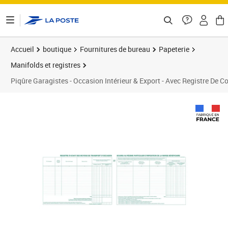
ontenu de la page
Accueil
boutique
Fournitures de bureau
Papeterie
Manifolds et registres
Piqûre Garagistes - Occasion Intérieur & Export - Avec Registre De C
Prix 154,56€