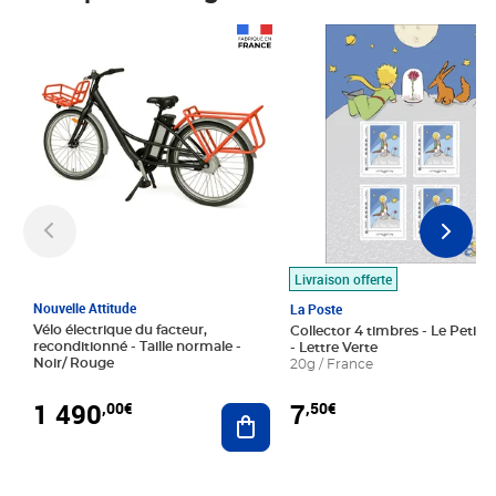
Prix 1 490,00€
Prix 7,50€
Livraison offerte
Nouvelle Attitude
La Poste
Vélo électrique du facteur,
Collector 4 timbres - Le Petit P
reconditionné - Taille normale -
- Lettre Verte
Noir/ Rouge
20g / France
1 490
7
,00€
,50€
Ajouter au panier