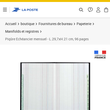
ontenu de la page
Accueil
boutique
Fournitures de bureau
Papeterie
Manifolds et registres
Piqûre Echéancier mensuel - L.29,7xH.21 cm, 96 pages
Prix 33,60€
Prix 3