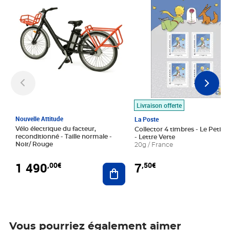
Livraison offerte
Nouvelle Attitude
La Poste
Vélo électrique du facteur,
Collector 4 timbres - Le Petit P
reconditionné - Taille normale -
- Lettre Verte
Noir/ Rouge
20g / France
1 490
7
,00€
,50€
Ajouter au panier
Vous pourriez également aimer