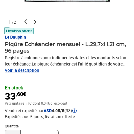
1
/2
Livraison offerte
Le Dauphin
Piqûre Echéancier mensuel - L.29,7xH.21 cm,
96 pages
Registre à colonnes pour indiquer les dates et les montants selon
leur échéance.La piqure échéancier est l'allié quotidien de votre
gestion financière, chez vous ou au travail.Registres LE DAUPHIN
Voir la description
met son savoir-faire au service des professionnels pour proposer
des accessoires de papeterie fonctionnels et utiles. Ce livre de
En stock
comptes est un classique à l'utilité reconnue au cours des années.
33
,60€
Il se démarque par la qualité de sa fabrication, spécialement
étudiée pour vous offrir un confort d'utilisation optimal. Il permet
Prix unitaire TTC
dont 0,04€ d'
éco-part
d'inscrire les dates et les montants selon leurs échéances.Registre
Vendu et expédié par
ASD
4.05/5
(38)
à colonnes12 touches mensuellesFormat : 297 x 210 mm,
Expédié sous 5 jours
livraison offerte
verticalPiqûre : 96 pages
Quantité : 1
Quantité