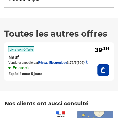
Toutes les autres offres
39
,33€
Livraison Offerte
Neuf
Vendu et expédié par
Réseau Electronique
3.75/5
(106)
Ajouter
En stock
Expédié sous 5 jours
Nos clients ont aussi consulté
Prix 1 490,00€
Prix 7,50€