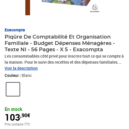
Exacompta
Piqûre De Comptabilité Et Organisation
Familiale - Budget Dépenses Ménagères -
Texte Nl - 56 Pages - X 5 - Exacompta
Les consommables côté privé pour inscrire tout ce qui se compte à
la maison. Pour le suivi des recettes et des dépenses familiales.
Permet d'établir facilement un budget familial en listant chaque
Voir la description
mois les ressources et les dépenses. Avec un récapitulatif annuel
Couleur :
Blanc
en dernière page et un planning des échéances au centre du cahier.
Conçu pour une durée de 24 mois. Le Papier 110 g/m2 est
légèrement teinté, spécialement étudié pour reposer la vue, et mat
pour une écriture facile et nette. Il est certifié FSC®, un mode de
gestion responsable des forêts. La couverture est imprimée et
En stock
vernie. Comme les piqûres et registres Exacompta, ce cahier
103
,90€
budget dépenses ménagères est fabriqué à 100% en France. Les
piqûres et registres Exacompta sont fabriqués à 100% en France.
Prix unitaire TTC