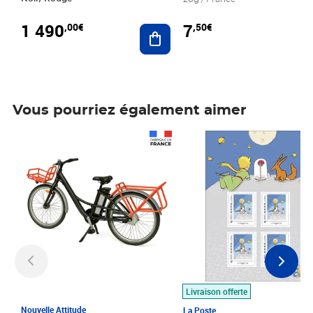
1 490
7
,00€
,50€
Ajouter au panier
Vous pourriez également aimer
Prix 1 490,00€
Prix 7,50€
Livraison offerte
Nouvelle Attitude
La Poste