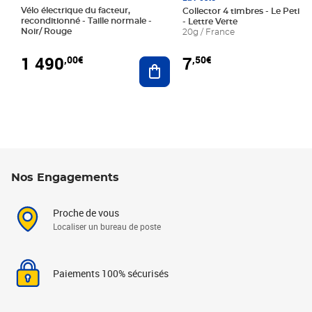
Vélo électrique du facteur,
Collector 4 timbres - Le Petit P
reconditionné - Taille normale -
- Lettre Verte
Noir/ Rouge
20g / France
1 490
7
,00€
,50€
Ajouter au panier
Nos Engagements
Proche de vous
Localiser un bureau de poste
Paiements 100% sécurisés