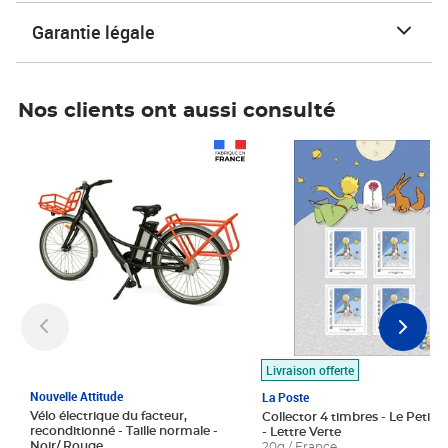
Garantie légale
Nos clients ont aussi consulté
Prix 1 490,00€
Prix 7,50€
Livraison offerte
Nouvelle Attitude
La Poste
Vélo électrique du facteur,
Collector 4 timbres - Le Petit P
reconditionné - Taille normale -
- Lettre Verte
Noir/ Rouge
20g / France