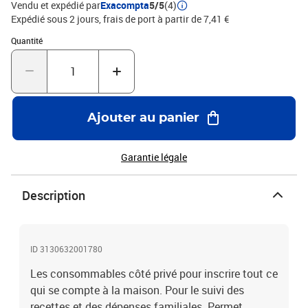
Vendu et expédié par
Exacompta
5/5
(4)
Expédié sous 2 jours, frais de port à partir de 7,41 €
Quantité : 1
Quantité
Ajouter au panier
Garantie légale
Description
ID 3130632001780
Les consommables côté privé pour inscrire tout ce
qui se compte à la maison. Pour le suivi des
recettes et des dépenses familiales. Permet