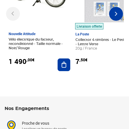
Livraison offerte
Nouvelle Attitude
La Poste
Vélo électrique du facteur,
Collector 4 timbres - Le Petit P
reconditionné - Taille normale -
- Lettre Verte
Noir/ Rouge
20g / France
1 490
7
,00€
,50€
Ajouter au panier
Nos Engagements
Proche de vous
Localiser un bureau de poste