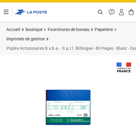
ontenu de la page
Accueil
boutique
Fournitures de bureau
Papeterie
Imprimés de gestion
Piqûre Actionnaires B.v.b.a. - S.p.r.l. Billingue - 80 Pages - Blanc - 
Prix 31,49€