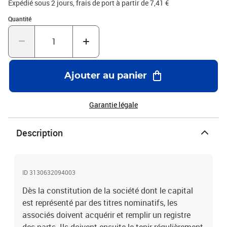
Expédié sous 2 jours, frais de port à partir de 7,41 €
est issue de nos papeteries Clairefontaine, elle est noble, rigide,
Quantité : 1
Quantité
résistante et écologique. Les piqûres et registres Exacompta sont
fabriqués à 100% en France.
Ajouter au panier
Garantie légale
Description
ID 3130632094003
Dès la constitution de la société dont le capital
est représenté par des titres nominatifs, les
associés doivent acquérir et remplir un registre