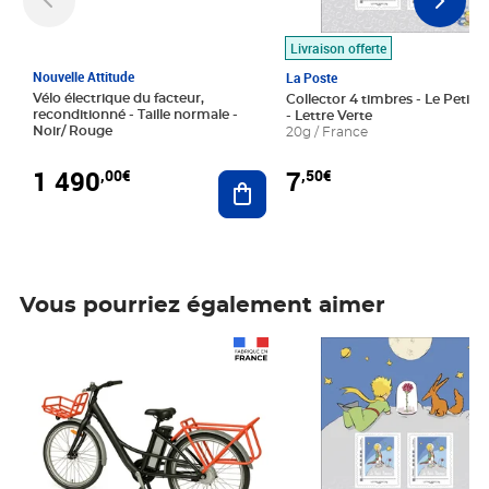
Livraison offerte
Nouvelle Attitude
La Poste
Vélo électrique du facteur,
Collector 4 timbres - Le Petit P
reconditionné - Taille normale -
- Lettre Verte
Noir/ Rouge
20g / France
1 490
7
,00€
,50€
Ajouter au panier
Vous pourriez également aimer
Prix 1 490,00€
Prix 7,50€