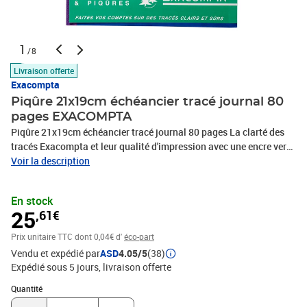
1
/8
Livraison offerte
Exacompta
Piqûre 21x19cm échéancier tracé journal 80
pages EXACOMPTA
Piqûre 21x19cm échéancier tracé journal 80 pages La clarté des
tracés Exacompta et leur qualité d'impression avec une encre verte
spéciale sont reconnues et appréciées depuis des années. Cette
Voir la description
piqûre est divisée en 12 onglets, 1 pour chaque mois, sur lesquels
vont être relevées toutes les échéances de paiement, avec un
En stock
planning en début et fin de cahier sur 31 lignes comme autant de
25
,61€
jours par mois. Le Papier 110 g/m2 est légèrement teinté,
spécialement étudié pour reposer la vue, et mat pour une écriture
Prix unitaire TTC
dont 0,04€ d'
éco-part
facile et nette. Il est certifié FSC®, un mode de gestion
Vendu et expédié par
ASD
4.05/5
(38)
responsable des forêts. La couverture en carte lustrée est issue de
Expédié sous 5 jours
livraison offerte
nos papeteries Clairefontaine, elle est noble, rigide, résistante et
Quantité : 1
Quantité
écologique car également certifiée FSC®. Les piqûres et registres
Exacompta sont fabriqués à 100% en France.