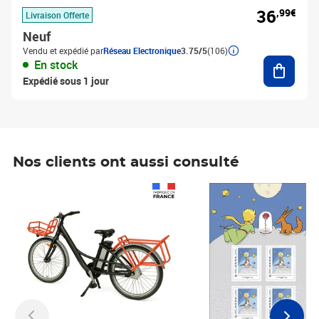
36
,99€
Livraison Offerte
Neuf
Vendu et expédié par
Réseau Electronique
3.75/5
(106)
Ajouter
En stock
Expédié sous 1 jour
Nos clients ont aussi consulté
Prix 1 490,00€
Prix 7,50€