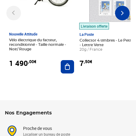
Livraison offerte
Nouvelle Attitude
La Poste
Vélo électrique du facteur,
Collector 4 timbres - Le Petit P
reconditionné - Taille normale -
- Lettre Verte
Noir/ Rouge
20g / France
1 490
7
,00€
,50€
Ajouter au panier
Nos Engagements
Proche de vous
Localiser un bureau de poste