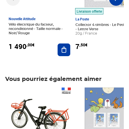
Livraison offerte
Nouvelle Attitude
La Poste
Vélo électrique du facteur,
Collector 4 timbres - Le Petit P
reconditionné - Taille normale -
- Lettre Verte
Noir/ Rouge
20g / France
1 490
7
,00€
,50€
Ajouter au panier
Vous pourriez également aimer
Prix 1 490,00€
Prix 7,50€