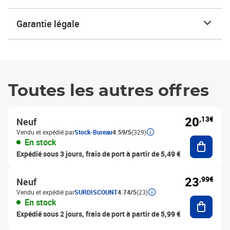
Garantie légale
Toutes les autres offres
20
,13€
Neuf
Vendu et expédié par
Stock-Bureau
4.59/5
(329)
Ajouter
En stock
Expédié sous 3 jours, frais de port à partir de 5,49 €
23
,99€
Neuf
Vendu et expédié par
SURDISCOUNT
4.74/5
(23)
Ajouter
En stock
Expédié sous 2 jours, frais de port à partir de 5,99 €