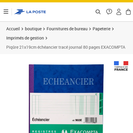
ontenu de la page
Accueil
boutique
Fournitures de bureau
Papeterie
Imprimés de gestion
Piqûre 21x19cm échéancier tracé journal 80 pages EXACOMPTA
Prix 25,61€
Prix 2
Prix 2
Prix 3