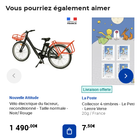
Vous pourriez également aimer
Prix 1 490,00€
Prix 7,50€
Livraison offerte
Nouvelle Attitude
La Poste
Vélo électrique du facteur,
Collector 4 timbres - Le Petit P
reconditionné - Taille normale -
- Lettre Verte
Noir/ Rouge
20g / France
1 490
7
,00€
,50€
Ajouter au panier