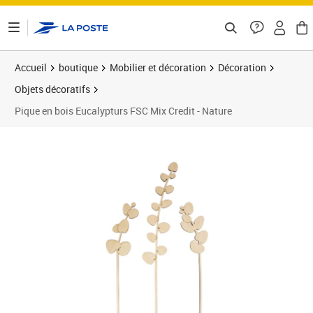
ontenu de la page
Accueil
boutique
Mobilier et décoration
Décoration
Objets décoratifs
Pique en bois Eucalypturs FSC Mix Credit - Nature
Prix 11,25€
Prix 2