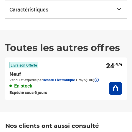
Caractéristiques
Toutes les autres offres
24
,47€
Livraison Offerte
Neuf
Vendu et expédié par
Réseau Electronique
3.75/5
(106)
Ajouter
En stock
Expédié sous 6 jours
Nos clients ont aussi consulté