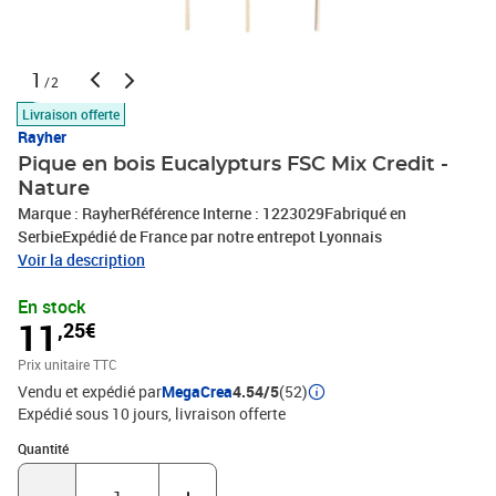
1
/2
Livraison offerte
Rayher
Pique en bois Eucalypturs FSC Mix Credit -
Nature
Marque : RayherRéférence Interne : 1223029Fabriqué en
SerbieExpédié de France par notre entrepot Lyonnais
Voir la description
En stock
11
,25€
Prix unitaire TTC
Vendu et expédié par
MegaCrea
4.54/5
(52)
Expédié sous 10 jours
livraison offerte
Quantité : 1
Quantité