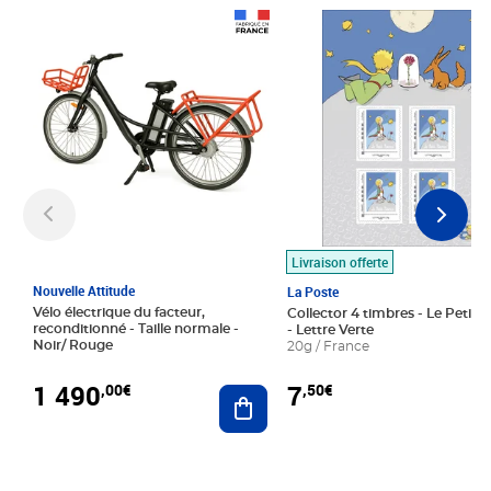
Prix 1 490,00€
Prix 7,50€
Livraison offerte
Nouvelle Attitude
La Poste
Vélo électrique du facteur,
Collector 4 timbres - Le Petit P
reconditionné - Taille normale -
- Lettre Verte
Noir/ Rouge
20g / France
1 490
7
,00€
,50€
Ajouter au panier