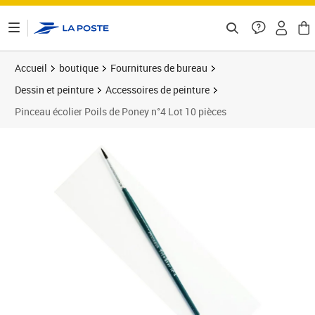
ontenu de la page
Accueil
boutique
Fournitures de bureau
Dessin et peinture
Accessoires de peinture
Pinceau écolier Poils de Poney n°4 Lot 10 pièces
Prix 9,10€
Prix 4
Prix 1
Prix 1