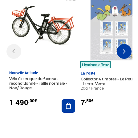
Livraison offerte
Nouvelle Attitude
La Poste
Vélo électrique du facteur,
Collector 4 timbres - Le Petit P
reconditionné - Taille normale -
- Lettre Verte
Noir/ Rouge
20g / France
1 490
7
,00€
,50€
Ajouter au panier