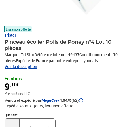
Livraison offerte
Tristar
Pinceau écolier Poils de Poney n°4 Lot 10
pièces
Marque : Tri StarRéférence Interne : 49437Conditionnement : 10
piècesExpédié de France par notre entrepot Lyonnais
Voir la description
En stock
9
,10€
Prix unitaire TTC
Vendu et expédié par
MegaCrea
4.54/5
(52)
Expédié sous 31 jours
livraison offerte
Quantité : 1
Quantité