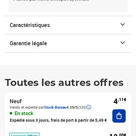
Caractéristiques
Garantie légale
Toutes les autres offres
4
,11€
Neuf
Vendu et expédié par
Stock-Bureau
4.59/5
(330)
Ajouter
En stock
Expédié sous 3 jours, frais de port à partir de 5,49 €
,00€
Livraison Offerte