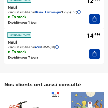
12
Neuf
Vendu et expédié par
Réseau Electronique
3.75/5
(106)
Ajouter
En stock
Expédié sous 1 jour
14
,41€
Livraison Offerte
Neuf
Vendu et expédié par
ASD
4.05/5
(38)
Ajouter
En stock
Expédié sous 7 jours
Nos clients ont aussi consulté
Prix 1 490,00€
Prix 7,50€