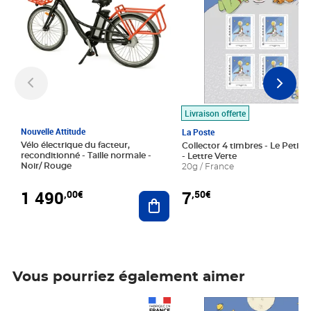
Livraison offerte
Nouvelle Attitude
La Poste
Vélo électrique du facteur,
Collector 4 timbres - Le Petit P
reconditionné - Taille normale -
- Lettre Verte
Noir/ Rouge
20g / France
1 490
7
,00€
,50€
Ajouter au panier
Vous pourriez également aimer
Prix 1 490,00€
Prix 7,50€