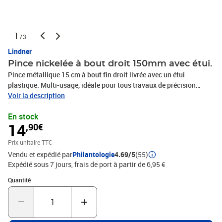
1
/3
Lindner
Pince nickelée à bout droit 150mm avec étui.
Pince métallique 15 cm à bout fin droit livrée avec un étui
plastique. Multi-usage, idéale pour tous travaux de précision
Voir la description
(Philatélie, horlogerie, laboratoires...) Fabriquée en Allemagne.
En stock
14
,90€
Prix unitaire TTC
Vendu et expédié par
Philantologie
4.69/5
(55)
Expédié sous 7 jours, frais de port à partir de 6,95 €
Quantité : 1
Quantité