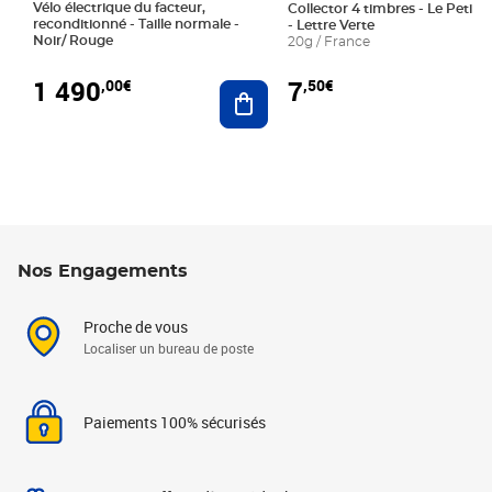
Vélo électrique du facteur,
Collector 4 timbres - Le Petit P
reconditionné - Taille normale -
- Lettre Verte
Noir/ Rouge
20g / France
1 490
7
,00€
,50€
Ajouter au panier
Nos Engagements
Proche de vous
Localiser un bureau de poste
Paiements 100% sécurisés