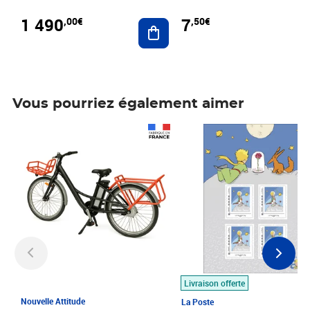
1 490
7
,00€
,50€
Ajouter au panier
Vous pourriez également aimer
Prix 1 490,00€
Prix 7,50€
Livraison offerte
Nouvelle Attitude
La Poste