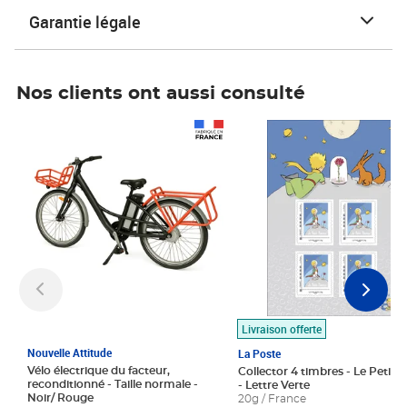
Garantie légale
Nos clients ont aussi consulté
Prix 1 490,00€
Prix 7,50€
Livraison offerte
Nouvelle Attitude
La Poste
Vélo électrique du facteur,
Collector 4 timbres - Le Petit P
reconditionné - Taille normale -
- Lettre Verte
Noir/ Rouge
20g / France