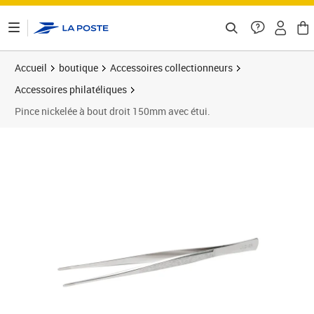
ontenu de la page
Accueil
boutique
Accessoires collectionneurs
Accessoires philatéliques
Pince nickelée à bout droit 150mm avec étui.
Prix 14,90€