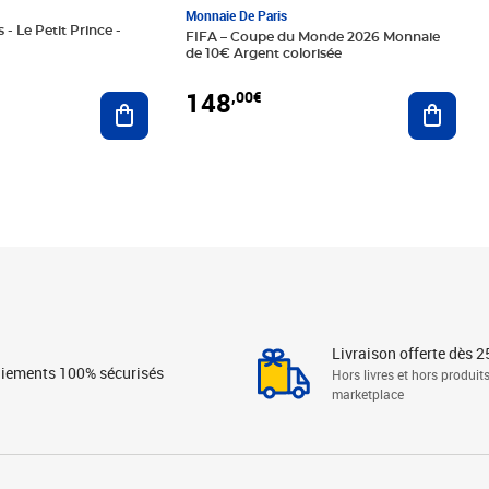
Monnaie De Paris
 - Le Petit Prince -
FIFA – Coupe du Monde 2026 Monnaie
de 10€ Argent colorisée
148
,00€
Ajouter au panier
Ajoute
Livraison offerte dès 2
iements 100% sécurisés
Hors livres et hors produit
marketplace