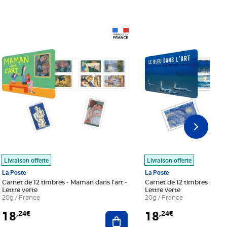
Prix 18,24€
Prix 18,24€
Livraison offerte
Livraison offerte
La Poste
La Poste
Carnet de 12 timbres - Maman dans l'art -
Carnet de 12 timbres - Le bl
Lettre verte
Lettre verte
20g / France
20g / France
18
18
,24€
,24€
r au panier
Ajouter au panier