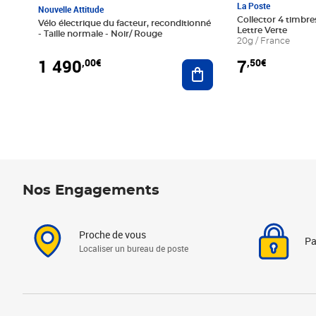
La Poste
Nouvelle Attitude
Collector 4 timbres
Vélo électrique du facteur, reconditionné
Lettre Verte
- Taille normale - Noir/ Rouge
20g / France
1 490
7
,00€
,50€
Ajouter au panier
Nos Engagements
Proche de vous
Pa
Localiser un bureau de poste