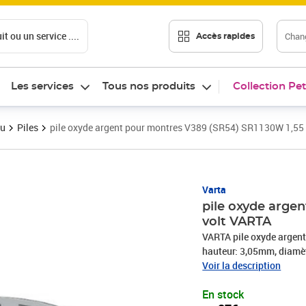
t ou un service ....
Chang
Accès rapides
Les services
Tous nos produits
Collection Pet
au
Piles
pile oxyde argent pour montres V389 (SR54) SR1130W 1,55
Prix 1,87€
Varta
pile oxyde arge
volt VARTA
VARTA pile oxyde argent
hauteur: 3,05mm, diamèt
Voir la description
En stock