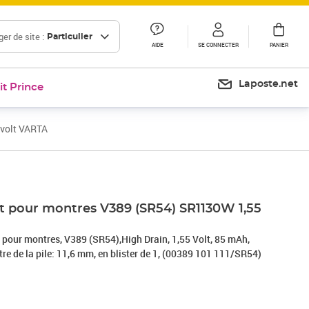
er de site :
Particulier
AIDE
SE CONNECTER
PANIER
Laposte.net
it Prince
 volt VARTA
Prix 4,36€
Prix 6,55€
Prix 12,00€
nt pour montres V389 (SR54) SR1130W 1,55
 pour montres, V389 (SR54),High Drain, 1,55 Volt, 85 mAh,
re de la pile: 11,6 mm, en blister de 1, (00389 101 111/SR54)