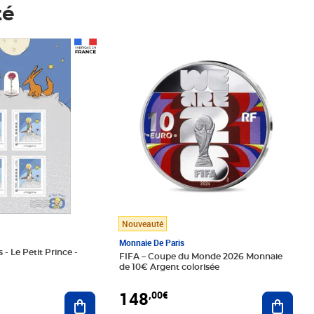
té
Prix 148,00€
Nouveauté
Monnaie De Paris
 - Le Petit Prince -
FIFA – Coupe du Monde 2026 Monnaie
de 10€ Argent colorisée
148
,00€
Ajouter au panier
Ajoute