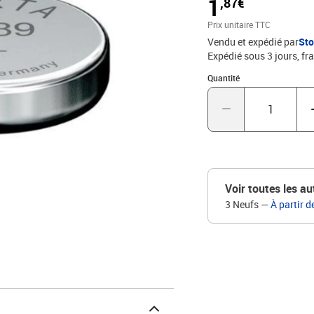
1
,87€
Prix unitaire TTC
Vendu et expédié par
St
Expédié sous 3 jours, fra
Quantité : 1
Quantité
Voir toutes les au
3 Neufs
—
À partir d