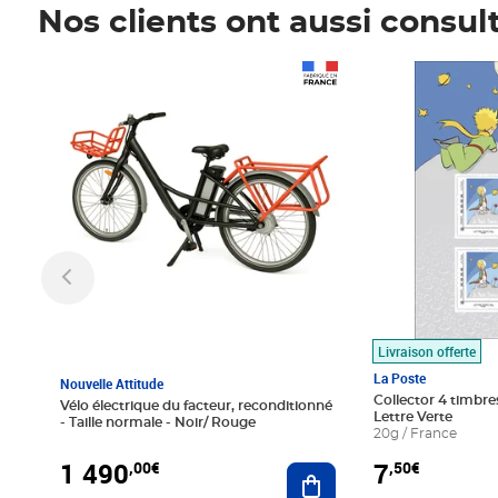
Nos clients ont aussi consul
Prix 1 490,00€
Prix 7,50€
Livraison offerte
La Poste
Nouvelle Attitude
Collector 4 timbres
Vélo électrique du facteur, reconditionné
Lettre Verte
- Taille normale - Noir/ Rouge
20g / France
1 490
7
,00€
,50€
Ajouter au panier