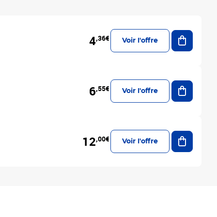
Ajouter a
4
,36€
Voir l'offre
Ajouter a
6
,55€
Voir l'offre
Ajouter a
12
,00€
Voir l'offre