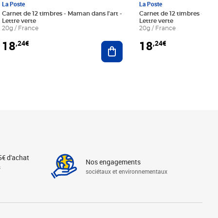
La Poste
La Poste
Carnet de 12 timbres - Maman dans l'art -
Carnet de 12 timbres - Le bl
Lettre verte
Lettre verte
20g / France
20g / France
18
18
,24€
,24€
r au panier
Ajouter au panier
5€ d'achat
Nos engagements
s
sociétaux et environnementaux
Linkedin
Instagram
X
Tiktok
Facebook
Youtube
Threads