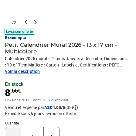
1
/2
Livraison offerte
Exacompta
Petit Calendrier Mural 2026 - 13 x 17 cm -
Multicolore
Calendrier 2026 mural -12 mois Janvier à Décembre Dimensions
: 13 x 17 cm Matière : Carton Labels et Certifications : PEFC
(fibres de papier issues de forêts gérées durablement) -
Voir la description
Imprim'vert (impression respectueuse de l'environnement)
En stock
8
,65€
Prix unitaire TTC
dont 0,03€ d'
éco-part
Vendu et expédié par
ASD
4.05/5
(38)
Expédié sous 5 jours
livraison offerte
Quantité : 1
Quantité