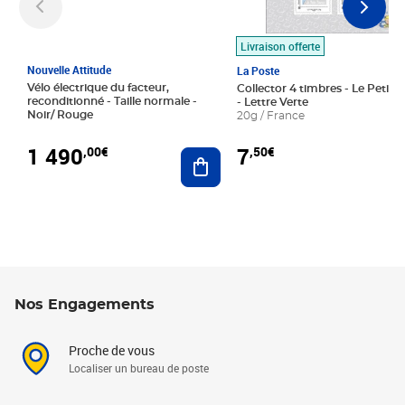
Livraison offerte
Nouvelle Attitude
La Poste
Vélo électrique du facteur,
Collector 4 timbres - Le Petit P
reconditionné - Taille normale -
- Lettre Verte
Noir/ Rouge
20g / France
1 490
7
,00€
,50€
Ajouter au panier
Nos Engagements
Proche de vous
Localiser un bureau de poste