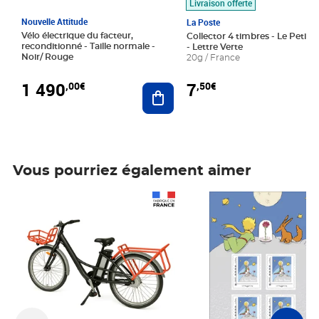
Livraison offerte
Nouvelle Attitude
La Poste
Vélo électrique du facteur,
Collector 4 timbres - Le Petit P
reconditionné - Taille normale -
- Lettre Verte
Noir/ Rouge
20g / France
1 490
7
,00€
,50€
Ajouter au panier
Vous pourriez également aimer
Prix 1 490,00€
Prix 7,50€