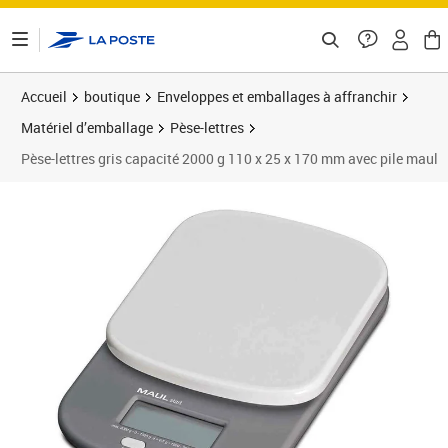
ontenu de la page
Accueil
boutique
Enveloppes et emballages à affranchir
Matériel d’emballage
Pèse-lettres
Pèse-lettres gris capacité 2000 g 110 x 25 x 170 mm avec pile maul
Prix 30,62€
Prix 2
Prix 3