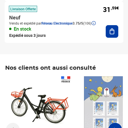
31
,59€
Livraison Offerte
Neuf
Vendu et expédié par
Réseau Electronique
3.75/5
(106)
Ajouter
En stock
Expédié sous 3 jours
Nos clients ont aussi consulté
Prix 1 490,00€
Prix 7,50€