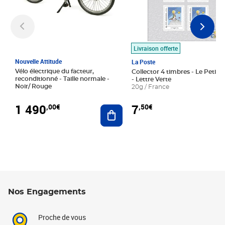
Livraison offerte
Nouvelle Attitude
La Poste
Vélo électrique du facteur,
Collector 4 timbres - Le Petit P
reconditionné - Taille normale -
- Lettre Verte
Noir/ Rouge
20g / France
1 490
7
,00€
,50€
Ajouter au panier
Nos Engagements
Proche de vous