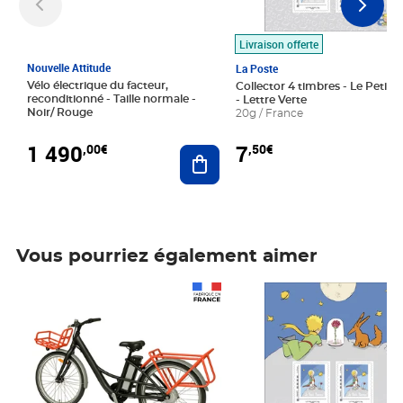
Livraison offerte
Nouvelle Attitude
La Poste
Vélo électrique du facteur,
Collector 4 timbres - Le Petit P
reconditionné - Taille normale -
- Lettre Verte
Noir/ Rouge
20g / France
1 490
7
,00€
,50€
Ajouter au panier
Vous pourriez également aimer
Prix 1 490,00€
Prix 7,50€