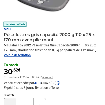
Livraison offerte
Maul
Pèse-lettres gris capacité 2000 g 110 x 25 x
170 mm avec pile maul
Maulstar 1623082 Pèse-lettres Gris Capacité 2000 g 110 x 25 x
170 mm , Graduation très fine de 0,5 g par paliers de 1 kg max. ,
par paliers de 1 g jusqu'à 2 kg, Stable : le pèse-lettres a un boîtier
Voir la description
en plastique incassable, Avec fonction de tache, arrêt automatique
En stock
et mise à zéro automatique, La taille de la surface de pesée est de
30
,62€
10, 5 x 11, 5 cm, Fonctionne avec 2 piles AA 1,5 V incluses
Prix unitaire TTC
dont 0,12€ d'
éco-part
Vendu et expédié par
ASD
4.05/5
(38)
Expédié sous 5 jours
livraison offerte
Quantité : 1
Quantité