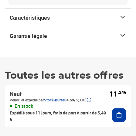
Caractéristiques
Garantie légale
Toutes les autres offres
11
,24€
Neuf
Vendu et expédié par
Stock-Bureau
4.59/5
(330)
En stock
Ajouter
Expédié sous 11 jours, frais de port à partir de 5,49
€