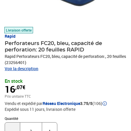
Livraison offerte
Rapid
Perforateurs FC20, bleu, capacité de
perforation: 20 feuilles RAPID
Rapid Perforateurs FC20, bleu, capacité de perforation:, 20 feuilles
(23256401)
Voir la description
En stock
16
,07€
Prix unitaire TTC
Vendu et expédié par
Réseau Electronique
3.75/5
(106)
Expédié sous 11 jours
livraison offerte
Quantité : 1
Quantité