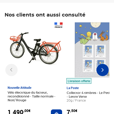
Nos clients ont aussi consulté
Prix 1 490,00€
Prix 7,50€
Livraison offerte
Nouvelle Attitude
La Poste
Vélo électrique du facteur,
Collector 4 timbres - Le Petit P
reconditionné - Taille normale -
- Lettre Verte
Noir/ Rouge
20g / France
1 490
7
,00€
,50€
Ajouter au panier