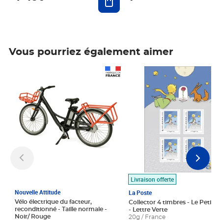
Vous pourriez également aimer
Prix 1 490,00€
Prix 7,50€
Livraison offerte
Nouvelle Attitude
La Poste
Vélo électrique du facteur,
Collector 4 timbres - Le Petit P
reconditionné - Taille normale -
- Lettre Verte
Noir/ Rouge
20g / France