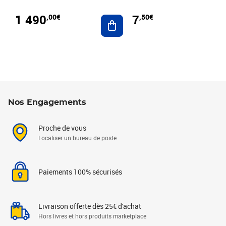
1 490
7
,00€
,50€
Ajouter au panier
Nos Engagements
Proche de vous
Localiser un bureau de poste
Paiements 100% sécurisés
Livraison offerte dès 25€ d'achat
Hors livres et hors produits marketplace