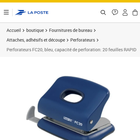
ontenu de la page
Accueil
boutique
Fournitures de bureau
Attaches, adhésifs et découpe
Perforateurs
Perforateurs FC20, bleu, capacité de perforation: 20 feuilles RAPID
Prix 16,07€
Prix 1