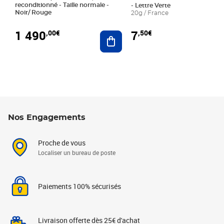
reconditionné - Taille normale -
- Lettre Verte
Noir/ Rouge
20g / France
1 490
7
,00€
,50€
Ajouter au panier
Nos Engagements
Proche de vous
Localiser un bureau de poste
Paiements 100% sécurisés
Livraison offerte dès 25€ d'achat