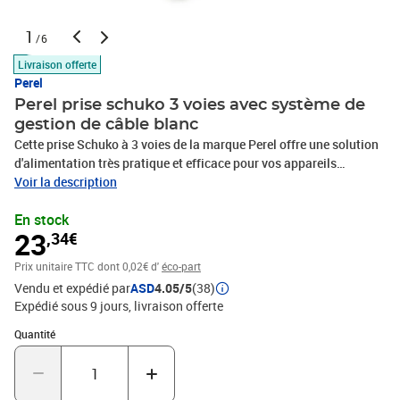
1
/6
Livraison offerte
Perel
Perel prise schuko 3 voies avec système de
gestion de câble blanc
Cette prise Schuko à 3 voies de la marque Perel offre une solution
d'alimentation très pratique et efficace pour vos appareils
électroniques. Elle dispose de 3 prises Schuko et d'un système de
Voir la description
gestion des câbles pour les appareils électroniques tels que les
En stock
ordinateurs, les équipements audio/vidéo et autres appareils
23
,34€
électriques. Grâce à la boîte de rangement de câbles incluse avec
pieds antidérapants, la prise est plus pratique et plus sûre à
Prix unitaire TTC
dont 0,02€ d'
éco-part
utiliser. Elle dispose d'un interrupteur marche/arrêt pour couper
Vendu et expédié par
ASD
4.05/5
(38)
facilement l'alimentation de la prise lorsque vous êtes absent. Le
Expédié sous 9 jours
livraison offerte
centre d'alimentation avec un cordon de 1,5 m offre une flexibilité
et une commodité maximales. Couleur : blanc Matériau : ABS,
Quantité : 1
Quantité
polypropylène Dimensions : 23,5 x 11,5 x 12,1 cm (L x l x H)
Puissance : 3500 W Alimentation : 250 V ~ Courant : 16 A Type de
fiche : Schuko Type de cordon : H05VV-F 3G1.5 Longueur du