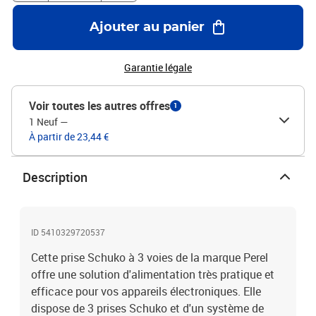
cordon : 1,5 m Indice de protection : IP20 Avec interrupteur marche
/ arrêt Avec 3 prises Schuko et gestion des câbles Comprend une
Ajouter au panier
boîte de rangement de câbles avec pieds antidérapants
Garantie légale
Voir toutes les autres offres
1
1 Neuf
—
À partir de 23,44 €
Description
ID 5410329720537
Cette prise Schuko à 3 voies de la marque Perel
offre une solution d'alimentation très pratique et
efficace pour vos appareils électroniques. Elle
dispose de 3 prises Schuko et d'un système de