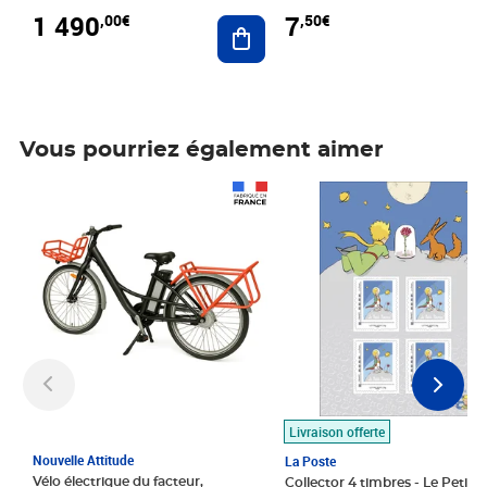
1 490
7
,00€
,50€
Ajouter au panier
Vous pourriez également aimer
Prix 1 490,00€
Prix 7,50€
Livraison offerte
Nouvelle Attitude
La Poste
Vélo électrique du facteur,
Collector 4 timbres - Le Petit P