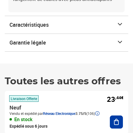
Caractéristiques
Garantie légale
Toutes les autres offres
23
,44€
Livraison Offerte
Neuf
Vendu et expédié par
Réseau Electronique
3.75/5
(106)
Ajouter
En stock
Expédié sous 6 jours