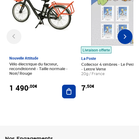
Livraison offerte
Nouvelle Attitude
La Poste
Vélo électrique du facteur,
Collector 4 timbres - Le Petit P
reconditionné - Taille normale -
- Lettre Verte
Noir/ Rouge
20g / France
1 490
7
,00€
,50€
Ajouter au panier
Nos Engagements