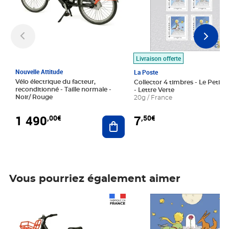
Livraison offerte
Nouvelle Attitude
La Poste
Vélo électrique du facteur,
Collector 4 timbres - Le Petit P
reconditionné - Taille normale -
- Lettre Verte
Noir/ Rouge
20g / France
1 490
7
,00€
,50€
Ajouter au panier
Vous pourriez également aimer
Prix 1 490,00€
Prix 7,50€