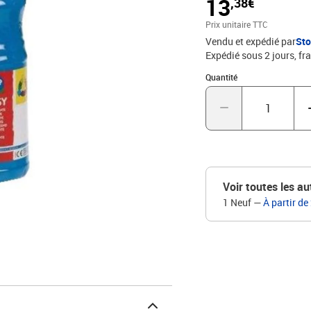
13
,38€
Prix unitaire TTC
Vendu et expédié par
St
Expédié sous 2 jours, fra
Quantité : 1
Quantité
Voir toutes les au
1 Neuf
—
À partir de