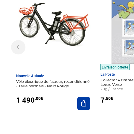
Livraison offerte
La Poste
Nouvelle Attitude
Collector 4 timbres
Vélo électrique du facteur, reconditionné
Lettre Verte
- Taille normale - Noir/ Rouge
20g / France
1 490
7
,00€
,50€
Ajouter au panier