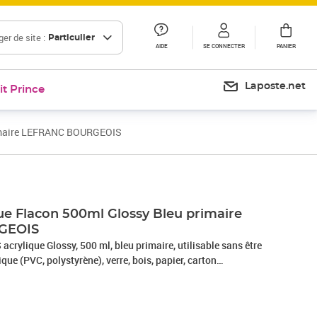
er de site :
Particulier
AIDE
SE CONNECTER
PANIER
Laposte.net
it Prince
primaire LEFRANC BOURGEOIS
Prix 20,46€
que Flacon 500ml Glossy Bleu primaire
GEOIS
ylique Glossy, 500 ml, bleu primaire, utilisable sans être
ique (PVC, polystyrène), verre, bois, papier, carton
âte à sel, séchage rapide, -188297