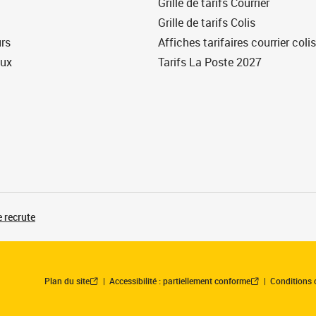
Grille de tarifs Courrier
Grille de tarifs Colis
urs
Affiches tarifaires courrier colis
eux
Tarifs La Poste 2027
 recrute
Plan du site
Accessibilité : partiellement conforme
Conditions 