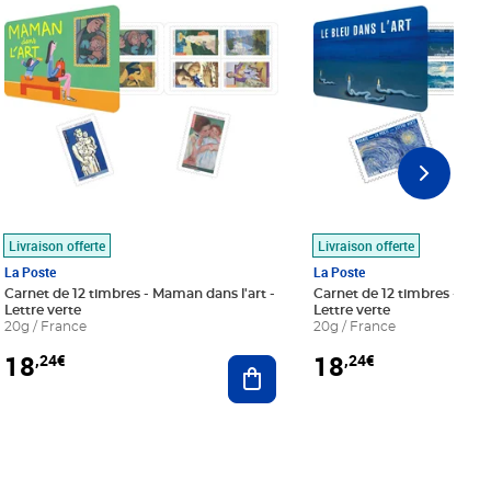
Livraison offerte
Livraison offerte
La Poste
La Poste
Carnet de 12 timbres - Maman dans l'art -
Carnet de 12 timbres - Le bl
Lettre verte
Lettre verte
20g / France
20g / France
18
18
,24€
,24€
r au panier
Ajouter au panier