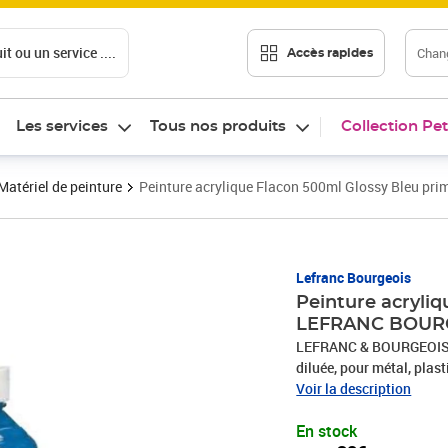
t ou un service ....
Chang
Accès rapides
Les services
Tous nos produits
Collection Pet
Matériel de peinture
Peinture acrylique Flacon 500ml Glossy Bleu 
Prix 13,38€
Lefranc Bourgeois
Peinture acryli
LEFRANC BOUR
LEFRANC & BOURGEOIS acr
diluée, pour métal, plast
d'emballage, plâtre et p
Voir la description
En stock