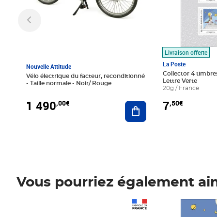
Livraison offerte
La Poste
Nouvelle Attitude
Collector 4 timbres
Vélo électrique du facteur, reconditionné
Lettre Verte
- Taille normale - Noir/ Rouge
20g / France
1 490
7
,00€
,50€
Ajouter au panier
Vous pourriez également ai
Prix 1 490,00€
Prix 7,50€