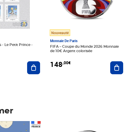
Nouveauté
Monnaie De Paris
 - Le Petit Prince -
FIFA – Coupe du Monde 2026 Monnaie
de 10€ Argent colorisée
148
,00€
Ajouter au panier
Ajoute
mer
Prix 148,00€