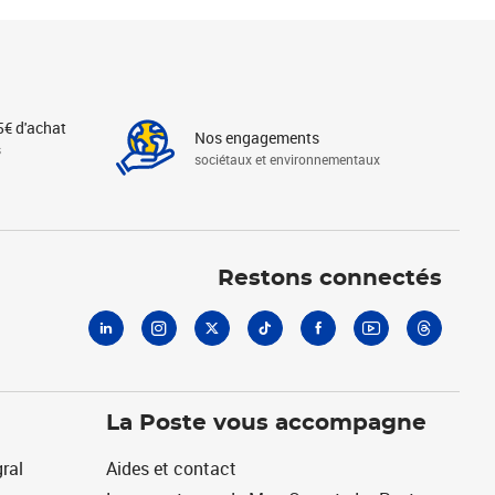
5€ d'achat
Nos engagements
s
sociétaux et environnementaux
Linkedin
Instagram
X
Tiktok
Facebook
Youtube
Threads
Restons connectés
La Poste vous accompagne
ral
Aides et contact