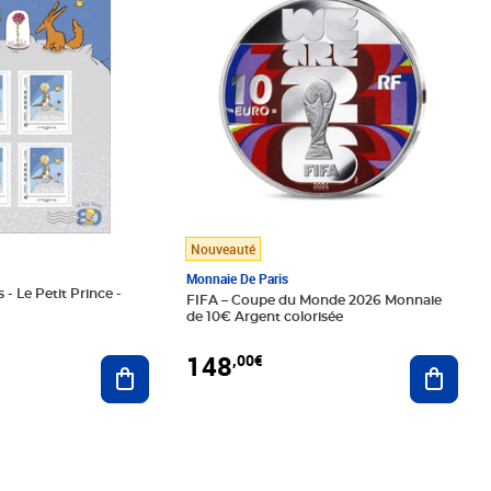
Nouveauté
Monnaie De Paris
 - Le Petit Prince -
FIFA – Coupe du Monde 2026 Monnaie
de 10€ Argent colorisée
148
,00€
Ajouter au panier
Ajoute