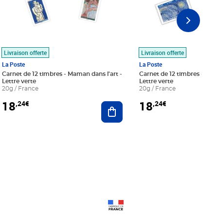
Livraison offerte
Livraison offerte
La Poste
La Poste
Carnet de 12 timbres - Maman dans l'art -
Carnet de 12 timbres - Le bl
Lettre verte
Lettre verte
20g / France
20g / France
18
18
,24€
,24€
r au panier
Ajouter au panier
Prix 18,24€
Prix 18,24€