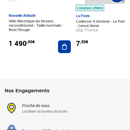
Livraison offerte
Nouvelle Attitude
La Poste
Vélo électrique du facteur,
Collector 4 timbres - Le Petit P
reconditionné - Taille normale -
- Lettre Verte
Noir/ Rouge
20g / France
1 490
7
,00€
,50€
Ajouter au panier
Nos Engagements
Proche de vous
Localiser un bureau de poste