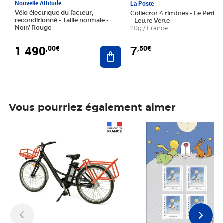
Nouvelle Attitude
La Poste
Vélo électrique du facteur,
Collector 4 timbres - Le Petit P
reconditionné - Taille normale -
- Lettre Verte
Noir/ Rouge
20g / France
1 490
7
,00€
,50€
Ajouter au panier
Vous pourriez également aimer
Prix 1 490,00€
Prix 7,50€