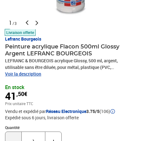
1
/3
Livraison offerte
Lefranc Bourgeois
Peinture acrylique Flacon 500ml Glossy
Argent LEFRANC BOURGEOIS
LEFRANC & BOURGEOIS acrylique Glossy, 500 ml, argent,
utilisable sans être diluée, pour métal, plastique (PVC,
polystyrène), verre, bois, papier, carton d'emballage, plâtre et pâte
Voir la description
à sel, séchage rapide, -188369
En stock
41
,50€
Prix unitaire TTC
Vendu et expédié par
Réseau Electronique
3.75/5
(106)
Expédié sous 6 jours
livraison offerte
Quantité : 1
Quantité