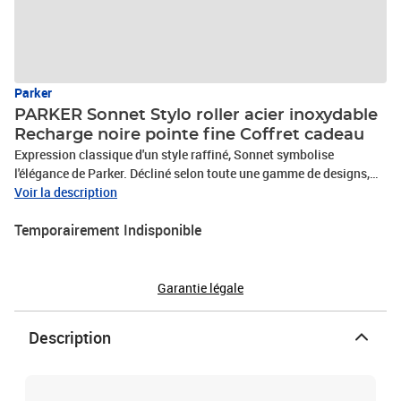
Parker
PARKER Sonnet Stylo roller acier inoxydable
Recharge noire pointe fine Coffret cadeau
Expression classique d'un style raffiné, Sonnet symbolise
l'élégance de Parker. Décliné selon toute une gamme de designs,
chacun de ses détails apporte une note sophistiquée et
Voir la description
exceptionnelle en toutes circonstances. Fabriqué à la main et
Temporairement Indisponible
contrôlé individuellement pour une qualité irréprochable. Code
Produit : 1931506 Code EAN : 3501179315065 Marque : Parker
Produit : SONNET Fabriqué en France - Made in France
Garantie légale
Description