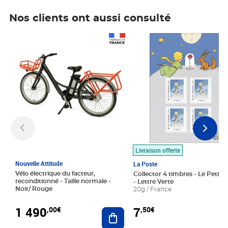
Nos clients ont aussi consulté
Prix 1 490,00€
Prix 7,50€
Livraison offerte
Nouvelle Attitude
La Poste
Vélo électrique du facteur,
Collector 4 timbres - Le Petit P
reconditionné - Taille normale -
- Lettre Verte
Noir/ Rouge
20g / France
1 490
7
,00€
,50€
Ajouter au panier