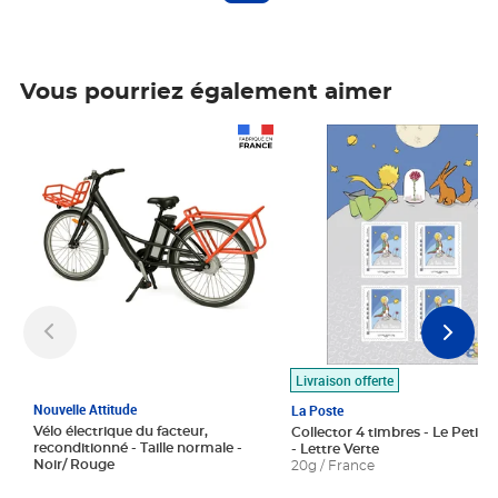
Vous pourriez également aimer
Prix 1 490,00€
Prix 7,50€
Livraison offerte
Nouvelle Attitude
La Poste
Vélo électrique du facteur,
Collector 4 timbres - Le Petit P
reconditionné - Taille normale -
- Lettre Verte
Noir/ Rouge
20g / France