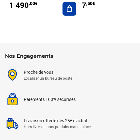
1 490
7
,00€
,50€
Ajouter au panier
Nos Engagements
Proche de vous
Localiser un bureau de poste
Paiements 100% sécurisés
Livraison offerte dès 25€ d'achat
Hors livres et hors produits marketplace