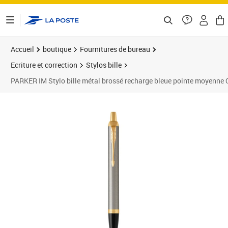
ontenu de la page
Accueil
boutique
Fournitures de bureau
Ecriture et correction
Stylos bille
PARKER IM Stylo bille métal brossé recharge bleue pointe moyenne 
Prix barré 48,99 €
Prix 37,47€
Prix 3
Prix 4
Prix b
Prix 4