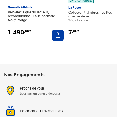
Livraison offerte
Nouvelle Attitude
La Poste
Vélo électrique du facteur,
Collector 4 timbres - Le Petit P
reconditionné - Taille normale -
- Lettre Verte
Noir/ Rouge
20g / France
1 490
7
,00€
,50€
Ajouter au panier
Nos Engagements
Proche de vous
Localiser un bureau de poste
Paiements 100% sécurisés