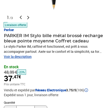
1
/3
Livraison offerte
Parker
PARKER IM Stylo bille métal brossé recharge
bleue pointe moyenne Coffret cadeau
Le stylo Parker IM, raffiné et fonctionnel, est prêt à vous
accompagner partout. Axée sur le confort et la simplicité, sa forme
fuselée moderne s'allie à la perfection avec l'attrait du métal pour
Voir la description
donner instantanément une touche de modernité. Il est décliné
En stock
dans une large gamme de finitions épurées et de motifs iconiques.
48,99 €
Code Produit : 1931670 Code EAN : 3501179316703 Marque :
-23%
37
,47€
Parker Produit : IM
Prix unitaire TTC
Vendu et expédié par
Réseau Electronique
3.75/5
(106)
Expédié sous 1 jour
livraison offerte
Quantité : 1
Quantité