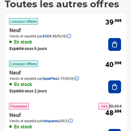
Toutes les autres offres
39
,98€
Livraison Offerte
Neuf
Vendu et expédié par
ASD
4.05/5
(38)
Ajouter
En stock
Expédié sous 6 jours
40
,99€
Livraison Offerte
Neuf
Vendu et expédié par
GpasPlus
3.77/5
(56)
Ajouter
En stock
Expédié sous 2 jours
58,66 €
Promotion
-16%
48
,88€
Neuf
Vendu et expédié par
Infopavon
2/5
(3)
En stock
Ajouter