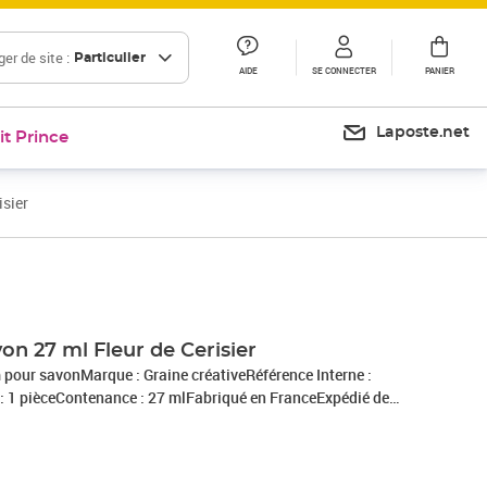
er de site :
Particulier
AIDE
SE CONNECTER
PANIER
Laposte.net
it Prince
isier
Prix 39,74€
Prix 45,52€
n 27 ml Fleur de Cerisier
m pour savonMarque : Graine créativeRéférence Interne :
 1 pièceContenance : 27 mlFabriqué en FranceExpédié de
ot Lyonnais