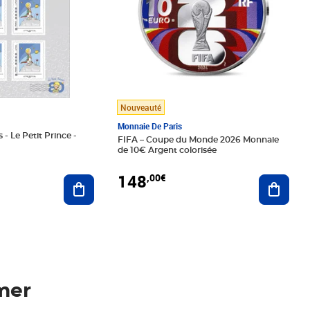
Nouveauté
Monnaie De Paris
 - Le Petit Prince -
FIFA – Coupe du Monde 2026 Monnaie
de 10€ Argent colorisée
148
,00€
Ajouter au panier
Ajoute
mer