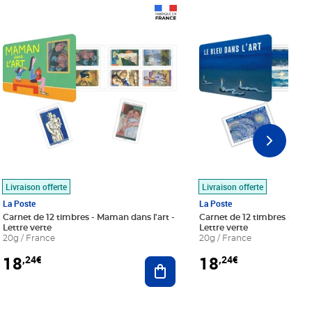
Prix 18,24€
Prix 18,24€
Livraison offerte
Livraison offerte
La Poste
La Poste
Carnet de 12 timbres - Maman dans l'art -
Carnet de 12 timbres - Le bl
Lettre verte
Lettre verte
20g / France
20g / France
18
18
,24€
,24€
r au panier
Ajouter au panier