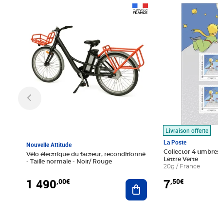
Prix 1 490,00€
Prix 7,50€
Livraison offerte
La Poste
Nouvelle Attitude
Collector 4 timbres
Vélo électrique du facteur, reconditionné
Lettre Verte
- Taille normale - Noir/ Rouge
20g / France
1 490
7
,00€
,50€
Ajouter au panier