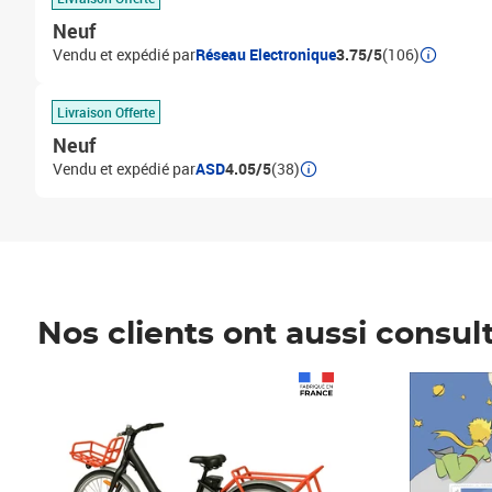
Neuf
Vendu et expédié par
Réseau Electronique
3.75/5
(106)
Livraison Offerte
Neuf
Vendu et expédié par
ASD
4.05/5
(38)
Nos clients ont aussi consul
Prix 1 490,00€
Prix 7,50€