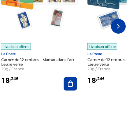
Livraison offerte
Livraison offerte
La Poste
La Poste
Carnet de 12 timbres - Maman dans l'art -
Carnet de 12 timbres - Le bl
Lettre verte
Lettre verte
20g / France
20g / France
18
18
,24€
,24€
r au panier
Ajouter au panier