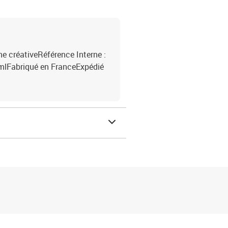
e créativeRéférence Interne :
mlFabriqué en FranceExpédié