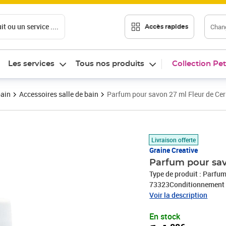
t ou un service ....
Chang
Accès rapides
Les services
Tous nos produits
Collection Pet
bain
Accessoires salle de bain
Parfum pour savon 27 ml Fleur de Cer
Prix 14,88€
Livraison offerte
Graine Creative
Parfum pour savo
Type de produit : Parfu
73323Conditionnement :
France par notre entrep
Voir la description
En stock