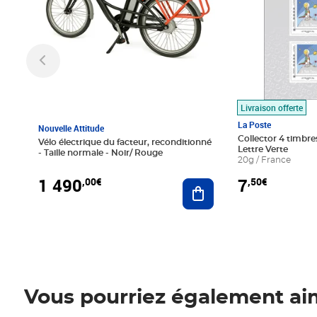
Livraison offerte
La Poste
Nouvelle Attitude
Collector 4 timbres
Vélo électrique du facteur, reconditionné
Lettre Verte
- Taille normale - Noir/ Rouge
20g / France
1 490
7
,00€
,50€
Ajouter au panier
Vous pourriez également ai