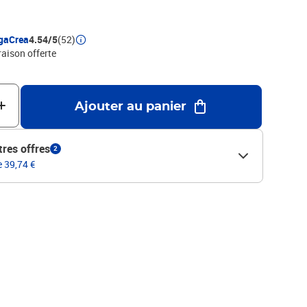
gaCrea
4.54/5
(52)
raison offerte
Ajouter au panier
tres offres
2
e 39,74 €