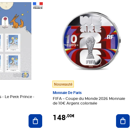
Prix 148,00€
Nouveauté
Monnaie De Paris
 - Le Petit Prince -
FIFA – Coupe du Monde 2026 Monnaie
de 10€ Argent colorisée
148
,00€
Ajouter au panier
Ajoute