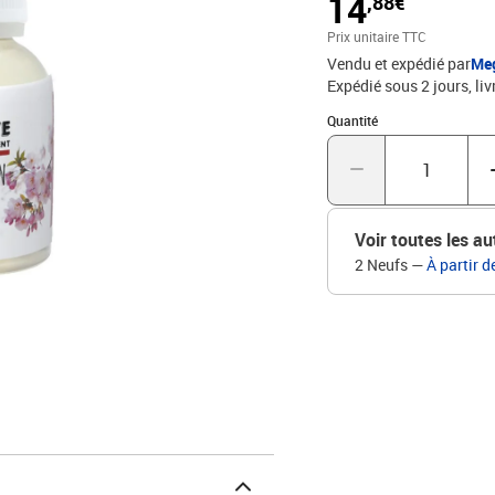
14
,88€
Prix unitaire TTC
Vendu et expédié par
Me
Expédié sous 2 jours
liv
Quantité : 1
Quantité
Voir toutes les au
2 Neufs
—
À partir d