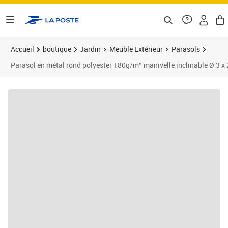
ontenu de la page
Accueil
boutique
Jardin
Meuble Extérieur
Parasols
Parasol en métal rond polyester 180g/m² manivelle inclinable Ø 3 x