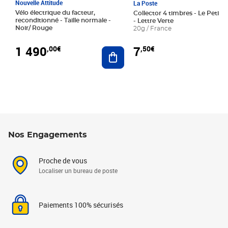
Nouvelle Attitude
La Poste
Vélo électrique du facteur,
Collector 4 timbres - Le Petit P
reconditionné - Taille normale -
- Lettre Verte
Noir/ Rouge
20g / France
1 490
7
,00€
,50€
Ajouter au panier
Nos Engagements
Proche de vous
Localiser un bureau de poste
Paiements 100% sécurisés