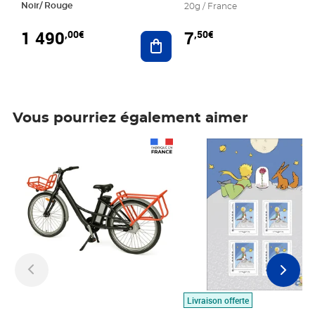
Noir/ Rouge
20g / France
1 490
7
,00€
,50€
Ajouter au panier
Vous pourriez également aimer
Prix 1 490,00€
Prix 7,50€
Livraison offerte