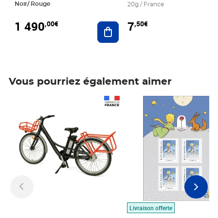
Noir/ Rouge
20g / France
1 490
7
,00€
,50€
Ajouter au panier
Vous pourriez également aimer
Prix 1 490,00€
Prix 7,50€
Livraison offerte