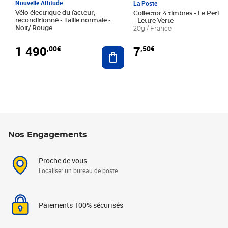
Nouvelle Attitude
La Poste
Vélo électrique du facteur,
Collector 4 timbres - Le Petit P
reconditionné - Taille normale -
- Lettre Verte
Noir/ Rouge
20g / France
1 490
7
,00€
,50€
Ajouter au panier
Nos Engagements
Proche de vous
Localiser un bureau de poste
Paiements 100% sécurisés