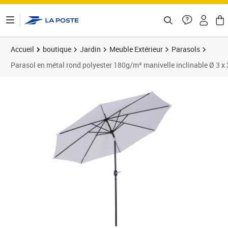
ontenu de la page
Accueil
boutique
Jardin
Meuble Extérieur
Parasols
Parasol en métal rond polyester 180g/m² manivelle inclinable Ø 3 x