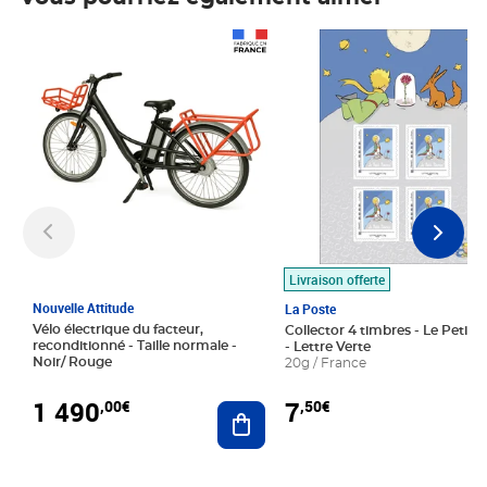
Prix 1 490,00€
Prix 7,50€
Livraison offerte
Nouvelle Attitude
La Poste
Vélo électrique du facteur,
Collector 4 timbres - Le Petit P
reconditionné - Taille normale -
- Lettre Verte
Noir/ Rouge
20g / France
1 490
7
,00€
,50€
Ajouter au panier