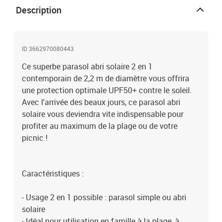
sardines d'ancrage au sol et lestage (x 2) intégrés- Note :
Description
pied/base de parasol non inclus Spécifications : - 2 coloris au
choix : vert foncé ou crème- Matériaux principaux : métal,
polyester- Diamètre parasol : 2,2 m- Hauteur parasol : 2,2 m-
Diamètre tubulaire mât : 2,8/3,2 cm- Diamètre entretoises : 3,2
ID 3662970080443
mm- Réf. : 84D-038GN/CW
Ce superbe parasol abri solaire 2 en 1
contemporain de 2,2 m de diamètre vous offrira
une protection optimale UPF50+ contre le soleil.
Avec l'arrivée des beaux jours, ce parasol abri
solaire vous deviendra vite indispensable pour
profiter au maximum de la plage ou de votre
picnic !
Caractéristiques :
- Usage 2 en 1 possible : parasol simple ou abri
solaire
- Idéal pour utilisation en famille à la plage, à