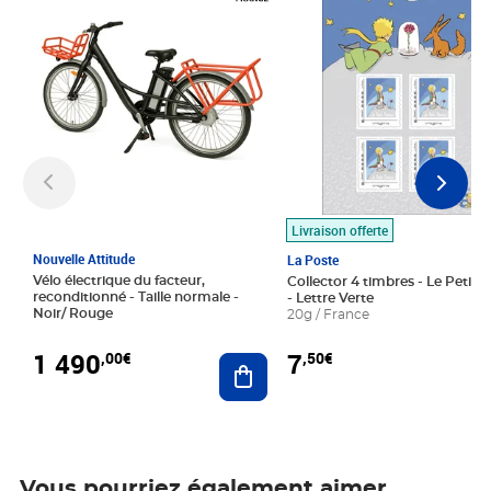
Livraison offerte
Nouvelle Attitude
La Poste
Vélo électrique du facteur,
Collector 4 timbres - Le Petit P
reconditionné - Taille normale -
- Lettre Verte
Noir/ Rouge
20g / France
1 490
7
,00€
,50€
Ajouter au panier
Vous pourriez également aimer