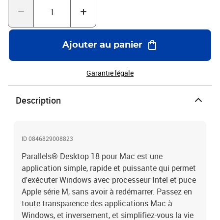
système d'exploitation à l'autre sans redémarrer. Compatible avec
Windows, Linux, etc. Soyez opérationnel en un instant et
personnalisez l'interface selon vos besoins.Parallels Toolbox pour
Mac et WindowsInclut Parallels® Toolbox avec plus de 40 outils :
Ajouter au panier
nettoyez le disque, sécurisez les fichiers privés, effectuez des
captures d'écran ou téléchargez une vidéo en un seul
clic.Fonctionnalités- Exécution d'applications Windows sur un
Garantie légale
Mac- Compatible avec macOS 13 Ventura- Mémoire RAM vir tuelle
pour chaque VM : 8 Go de vRAM- Processeurs virtuels pour chaque
Description
VM : 4 vCPU- Parallels® Access pour accéder à votre ordinateur et
vos fichiers, où que vous soyez : 3 premiers mois inclus-
Parallels® Toolbox avec plus de 40 outils tactiles qui facilitent et
accélèrent les tâches quotidiennes : 3 premiers mois
ID 0846829008823
inclusAssistance Premium par téléphone ou par mail 24 h/24 et 7
j/7 : 30 jours
Parallels® Desktop 18 pour Mac est une
application simple, rapide et puissante qui permet
d'exécuter Windows avec processeur Intel et puce
Apple série M, sans avoir à redémarrer. Passez en
toute transparence des applications Mac à
Windows, et inversement, et simplifiez-vous la vie