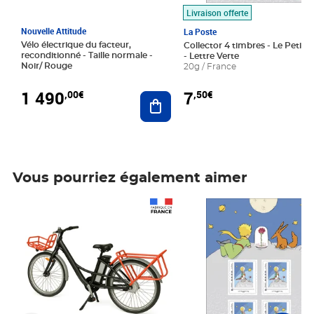
Livraison offerte
Nouvelle Attitude
La Poste
Vélo électrique du facteur,
Collector 4 timbres - Le Petit P
reconditionné - Taille normale -
- Lettre Verte
Noir/ Rouge
20g / France
1 490
7
,00€
,50€
Ajouter au panier
Vous pourriez également aimer
Prix 1 490,00€
Prix 7,50€