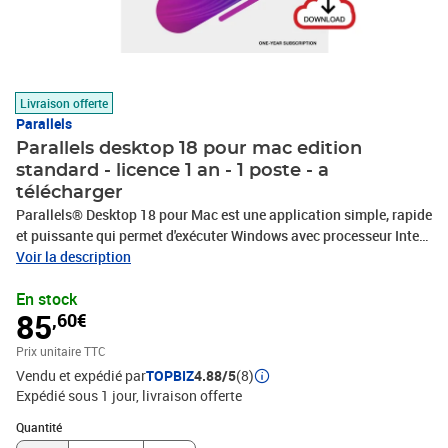
Livraison offerte
Parallels
Parallels desktop 18 pour mac edition
standard - licence 1 an - 1 poste - a
télécharger
Parallels® Desktop 18 pour Mac est une application simple, rapide
et puissante qui permet d'exécuter Windows avec processeur Intel
et puce Apple série M, sans avoir à redémarrer. Passez en toute
Voir la description
transparence des applications Mac à Windows, et inversement, et
En stock
simplifiez-vous la vie avec la quarantaine d'outils pratiques de
85
,60€
Parallels Toolbox. Rien d'étonnant à ce que des millions
d'utilisateurs de Mac adorent Parallels.Rapide, puissant,
Prix unitaire TTC
simpleExécutez les applications Windows dont vous avez besoin
Vendu et expédié par
TOPBIZ
4.88/5
(8)
sur le Mac que vous aimez tant. Transférez vos fichiers,
Expédié sous 1 jour
livraison offerte
applications, etc. de votre PC vers votre Mac. Exécutez les
applications les plus exigeantes telles que Visual Studio et
Quantité : 1
Quantité
SketchUp sans aucun compromis. Passez rapidement d'un