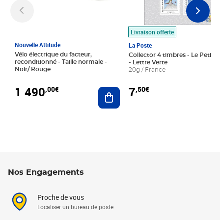
Livraison offerte
Nouvelle Attitude
La Poste
Vélo électrique du facteur,
Collector 4 timbres - Le Petit P
reconditionné - Taille normale -
- Lettre Verte
Noir/ Rouge
20g / France
1 490
7
,00€
,50€
Ajouter au panier
Nos Engagements
Proche de vous
Localiser un bureau de poste