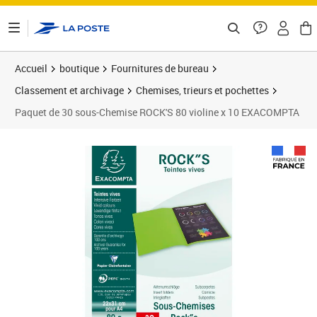
ontenu de la page
Accueil
boutique
Fournitures de bureau
Classement et archivage
Chemises, trieurs et pochettes
Paquet de 30 sous-Chemise ROCK'S 80 violine x 10 EXACOMPTA
Prix 47,22€
Prix 5
Prix 6