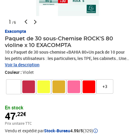
1
/6
Exacompta
Paquet de 30 sous-Chemise ROCK'S 80
violine x 10 EXACOMPTA
10 x Paquet de 30 sous-chemise «BAHIA 80»Un pack de 10 pour
les petits utilisateurs : les particuliers, les TPE, les cabinets…Une
carte souple, noble et écologique car certifiée FSC® - Papier
Voir la description
Clairefontaine.Des coloris vifs pour un classement gai., PHOTOS
Couleur :
Violet
NON CONTRACTUELLES
+3
En stock
47
,22€
Prix unitaire TTC
Vendu et expédié par
Stock-Bureau
4.59/5
(329)