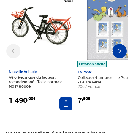
Livraison offerte
Nouvelle Attitude
La Poste
Vélo électrique du facteur,
Collector 4 timbres - Le Petit P
reconditionné - Taille normale -
- Lettre Verte
Noir/ Rouge
20g / France
1 490
7
,00€
,50€
Ajouter au panier