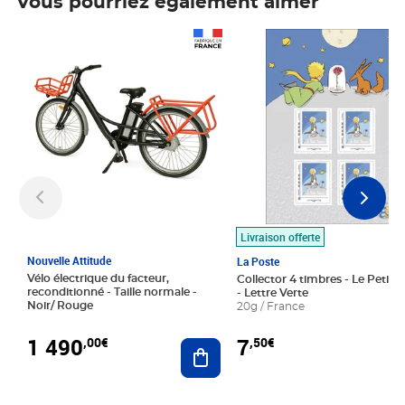
Vous pourriez également aimer
Prix 1 490,00€
Prix 7,50€
Livraison offerte
Nouvelle Attitude
La Poste
Vélo électrique du facteur,
Collector 4 timbres - Le Petit P
reconditionné - Taille normale -
- Lettre Verte
Noir/ Rouge
20g / France
1 490
7
,00€
,50€
Ajouter au panier