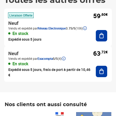
Toutes les autres offres
59
,60€
Livraison Offerte
Neuf
Vendu et expédié par
Réseau Electronique
3.75/5
(106)
Ajouter
En stock
Expédié sous 5 jours
63
,72€
Neuf
Vendu et expédié par
Exacompta
5/5
(4)
En stock
Ajouter
Expédié sous 5 jours, frais de port à partir de 10,46
€
Nos clients ont aussi consulté
Prix 1 490,00€
Prix 7,50€