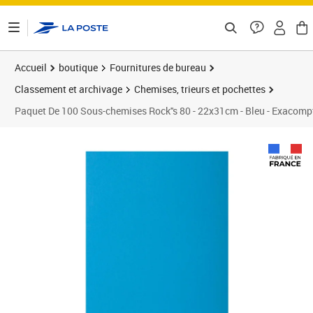
ontenu de la page
Accueil
boutique
Fournitures de bureau
Classement et archivage
Chemises, trieurs et pochettes
Paquet De 100 Sous-chemises Rock''s 80 - 22x31cm - Bleu - Exacomp
Prix 13,09€
Prix 1
Prix 2
Prix b
Prix 3