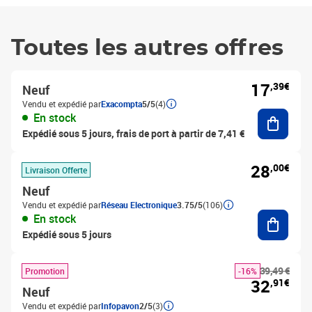
Toutes les autres offres
17
,39€
Neuf
Vendu et expédié par
Exacompta
5/5
(4)
Ajouter
En stock
Expédié sous 5 jours, frais de port à partir de 7,41 €
28
,00€
Livraison Offerte
Neuf
Vendu et expédié par
Réseau Electronique
3.75/5
(106)
Ajouter
En stock
Expédié sous 5 jours
39,49 €
Promotion
-16%
32
,91€
Neuf
Vendu et expédié par
Infopavon
2/5
(3)