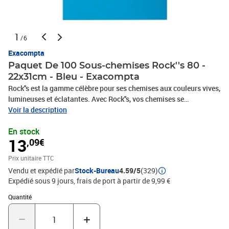
1
/6
Exacompta
Paquet De 100 Sous-chemises Rock''s 80 -
22x31cm - Bleu - Exacompta
Rock''s est la gamme célèbre pour ses chemises aux couleurs vives,
lumineuses et éclatantes. Avec Rock''s, vos chemises se
distinguent et votre classement couleur devient facile à repérer
Voir la description
pour une meilleure organisation de vos dossiers. Les sous-
En stock
chemises sont destinées à séparer en plusieurs sections les
13
,09€
dossiers contenus dans une chemise. Comme des intercalaires, les
couleurs permettent ainsi d'identifier facilement les différentes
Prix unitaire TTC
sous-parties. Le papier 80g/m2 est noble, et résistant, il est
Vendu et expédié par
Stock-Bureau
4.59/5
(329)
certifié PEFC, issu de forêts gérées durablement. Le papier est
Expédié sous 9 jours, frais de port à partir de 9,99 €
fabriqué localement dans les usines du Groupe Exacompta-
Clairefontaine.
Quantité : 1
Quantité