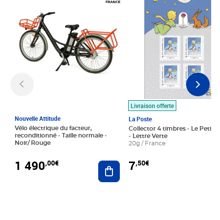
Livraison offerte
Nouvelle Attitude
La Poste
Vélo électrique du facteur,
Collector 4 timbres - Le Petit P
reconditionné - Taille normale -
- Lettre Verte
Noir/ Rouge
20g / France
1 490
7
,00€
,50€
Ajouter au panier