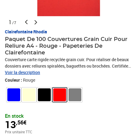
1
/7
Clairefontaine Rhodia
Paquet De 100 Couvertures Grain Cuir Pour
Reliure A4 - Rouge - Papeteries De
Clairefontaine
Couverture carte rigide recyclée grain cuir. Pour réaliser de beaux
dossiers avec reliures spiralées, baguettes ou brochées. Certifiée
Ange Bleu, l'assurance d'un produit recyclé de qualité, respecteux
Voir la description
de l'environnement.
Couleur :
Rouge
En stock
13
,56€
Prix unitaire TTC