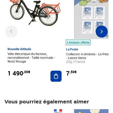
Livraison offerte
Nouvelle Attitude
La Poste
Vélo électrique du facteur,
Collector 4 timbres - Le Petit P
reconditionné - Taille normale -
- Lettre Verte
Noir/ Rouge
20g / France
1 490
7
,00€
,50€
Ajouter au panier
Vous pourriez également aimer
Prix 1 490,00€
Prix 7,50€