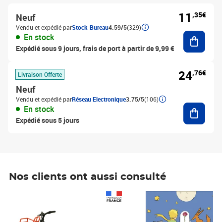
11
,35€
Neuf
Vendu et expédié par
Stock-Bureau
4.59/5
(329)
Ajouter
En stock
Expédié sous 9 jours, frais de port à partir de 9,99 €
24
,76€
Livraison Offerte
Neuf
Vendu et expédié par
Réseau Electronique
3.75/5
(106)
Ajouter
En stock
Expédié sous 5 jours
Nos clients ont aussi consulté
Prix 1 490,00€
Prix 7,50€