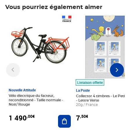
Vous pourriez également aimer
Prix 1 490,00€
Prix 7,50€
Livraison offerte
Nouvelle Attitude
La Poste
Vélo électrique du facteur,
Collector 4 timbres - Le Petit P
reconditionné - Taille normale -
- Lettre Verte
Noir/ Rouge
20g / France
1 490
7
,00€
,50€
Ajouter au panier