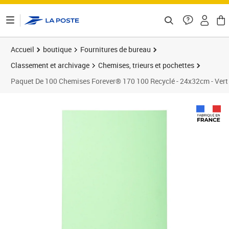
ontenu de la page
Accueil
boutique
Fournitures de bureau
Classement et archivage
Chemises, trieurs et pochettes
Paquet De 100 Chemises Forever® 170 100 Recyclé - 24x32cm - Vert 
Prix 80,51€
Prix 1
Prix 1