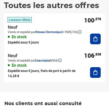
Toutes les autres offres
100
,57€
Livraison Offerte
Neuf
Vendu et expédié par
Réseau Electronique
3.75/5
(106)
Ajouter
En stock
Expédié sous 5 jours
106
,92€
Neuf
Vendu et expédié par
Exacompta
5/5
(4)
En stock
Ajouter
Expédié sous 5 jours, frais de port à partir de
14,28 €
Nos clients ont aussi consulté