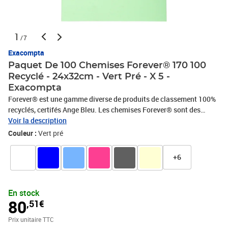
1
/7
Exacompta
Paquet De 100 Chemises Forever® 170 100
Recyclé - 24x32cm - Vert Pré - X 5 -
Exacompta
Forever® est une gamme diverse de produits de classement 100%
recyclés, certifés Ange Bleu. Les chemises Forever® sont des
chemises pastel, faciles à identifier. Elles présentent un bon
Voir la description
compromis qualité-prix. La carte et le papier recyclés sont
Couleur :
Vert pré
fabriqués localement dans les papeteries du Groupe Exacompta-
Clairefontaine.
+6
En stock
80
,51€
Prix unitaire TTC