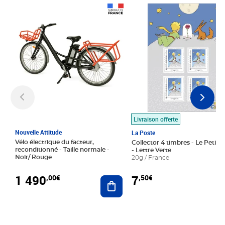
Prix 1 490,00€
Prix 7,50€
Livraison offerte
Nouvelle Attitude
La Poste
Vélo électrique du facteur,
Collector 4 timbres - Le Petit P
reconditionné - Taille normale -
- Lettre Verte
Noir/ Rouge
20g / France
1 490
7
,00€
,50€
Ajouter au panier