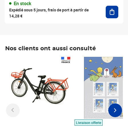
En stock
Ajouter
Expédié sous 5 jours, frais de port à partir de
14,28 €
Nos clients ont aussi consulté
Prix 1 490,00€
Prix 7,50€
Livraison offerte