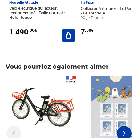
Nouvelle Attitude
La Poste
Vélo électrique du facteur,
Collector 4 timbres - Le Petit P
reconditionné - Taille normale -
- Lettre Verte
Noir/ Rouge
20g / France
1 490
7
,00€
,50€
Ajouter au panier
Vous pourriez également aimer
Prix 1 490,00€
Prix 7,50€