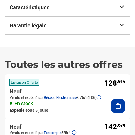
Caractéristiques
Garantie légale
Toutes les autres offres
128
,91€
Livraison Offerte
Neuf
Vendu et expédié par
Réseau Electronique
3.75/5
(106)
Ajouter
En stock
Expédié sous 5 jours
142
,67€
Neuf
Vendu et expédié par
Exacompta
5/5
(4)