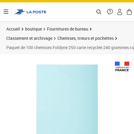
ontenu de la page
Accueil
boutique
Fournitures de bureau
Classement et archivage
Chemises, trieurs et pochettes
Paquet de 100 chemises Foldyne 250 carte recyclée 240 grammes c
Prix 108,75€
Prix 1
Prix 1