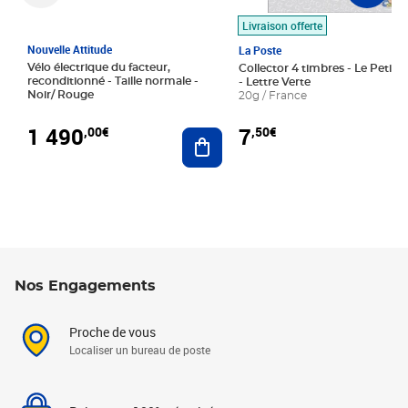
Livraison offerte
Nouvelle Attitude
La Poste
Vélo électrique du facteur,
Collector 4 timbres - Le Petit P
reconditionné - Taille normale -
- Lettre Verte
Noir/ Rouge
20g / France
1 490
7
,00€
,50€
Ajouter au panier
Nos Engagements
Proche de vous
Localiser un bureau de poste