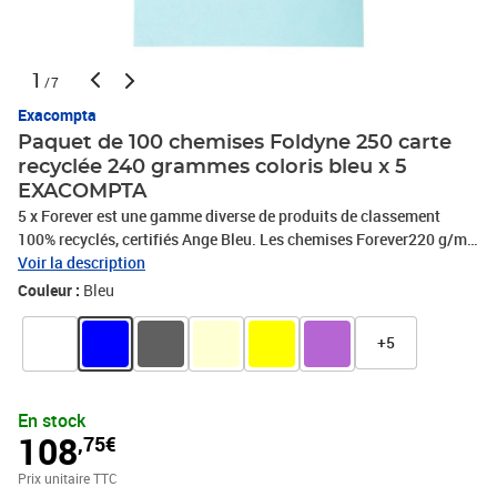
1
/7
Exacompta
Paquet de 100 chemises Foldyne 250 carte
recyclée 240 grammes coloris bleu x 5
EXACOMPTA
5 x Forever est une gamme diverse de produits de classement
100% recyclés, certifiés Ange Bleu. Les chemises Forever220 g/m2
sont des chemises de bonne qualité, faciles à identifier.QUALITE :
Voir la description
Les chemises Forever sont en carte recyclée, certifiée Ange Bleu.
Couleur :
Bleu
Ce sont des produits de quotidien qui garantissent un archivage à
moyen terme.EPAISSEUR : rigide 220 g /m2 - pour un usage
+5
intensif et un classement volumineux pouvant contenir jusqu'à
300 feuilles.DIMENSIONS : 24 x 32 cm pour format A4 - paquet de
100.COULEUR : bleu clair - un classement discret que l'on peut
En stock
identifier au crayon ou au feutre léger., PHOTOS NON
108
,75€
CONTRACTUELLES
Prix unitaire TTC