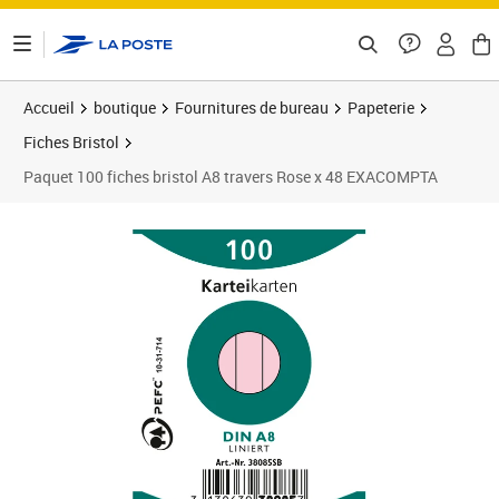
ontenu de la page
Accueil
boutique
Fournitures de bureau
Papeterie
Fiches Bristol
Paquet 100 fiches bristol A8 travers Rose x 48 EXACOMPTA
Prix 75,71€
Prix 1
Prix 1