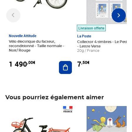
Livraison offerte
Nouvelle Attitude
La Poste
Vélo électrique du facteur,
Collector 4 timbres - Le Petit P
reconditionné - Taille normale -
- Lettre Verte
Noir/ Rouge
20g / France
1 490
7
,00€
,50€
Ajouter au panier
Vous pourriez également aimer
Prix 1 490,00€
Prix 7,50€