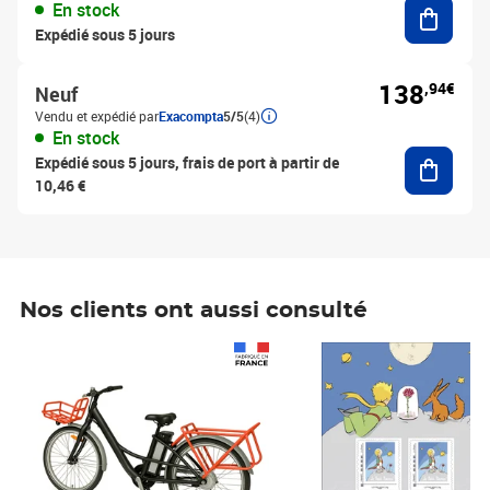
Ajouter
En stock
Expédié sous 5 jours
138
,94€
Neuf
Vendu et expédié par
Exacompta
5/5
(4)
En stock
Ajouter
Expédié sous 5 jours, frais de port à partir de
10,46 €
Nos clients ont aussi consulté
Prix 1 490,00€
Prix 7,50€