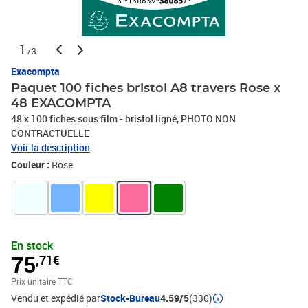
1
/3
Exacompta
Paquet 100 fiches bristol A8 travers Rose x
48 EXACOMPTA
48 x 100 fiches sous film - bristol ligné, PHOTO NON
CONTRACTUELLE
Voir la description
Couleur :
Rose
En stock
75
,71€
Prix unitaire TTC
Vendu et expédié par
Stock-Bureau
4.59/5
(330)