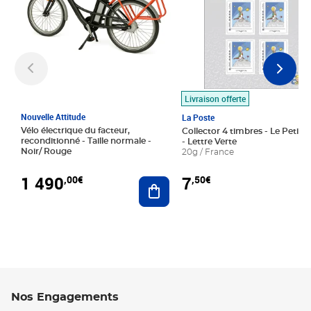
Livraison offerte
Nouvelle Attitude
La Poste
Vélo électrique du facteur,
Collector 4 timbres - Le Petit P
reconditionné - Taille normale -
- Lettre Verte
Noir/ Rouge
20g / France
1 490
7
,00€
,50€
Ajouter au panier
Nos Engagements