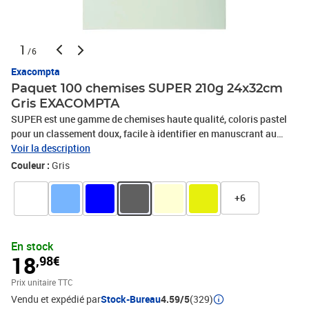
1
/6
Exacompta
Paquet 100 chemises SUPER 210g 24x32cm
Gris EXACOMPTA
SUPER est une gamme de chemises haute qualité, coloris pastel
pour un classement doux, facile à identifier en manuscrant au
simple stylo le contenu, La carte en 210g/m2 est noble, rigide et
Voir la description
résistante, elle est certifiée PEFC®, issue de forêts gérées
Couleur :
Gris
durablement. Elle est fabriquée localement dans les usines du
Groupe Exacompta-Clairefontaine, Garantié 100 ans d'archivage,
+6
cette chemise accompagne votre classement pour longtemps,
Couleur(s) : Gris, Gamme : Super, Matière : Carte, Grammage :
210G/M2, Format à classer : A4, Type de produit : Chemise, Type de
En stock
chemises : simple, Type de sangle : sans, Capacité (feuillets 80gr.)
18
,98€
: 200, Format extérieur : 24x32cm, Fermeture : Sans fermeture
Prix unitaire TTC
Vendu et expédié par
Stock-Bureau
4.59/5
(329)