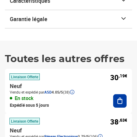
Caractéristiques
Garantie légale
Toutes les autres offres
30
,19€
Livraison Offerte
Neuf
Vendu et expédié par
ASD
4.05/5
(38)
Ajouter
En stock
Expédié sous 5 jours
38
,63€
Livraison Offerte
Neuf
Vendu et expédié par
Réseau Electronique
3.75/5
(106)