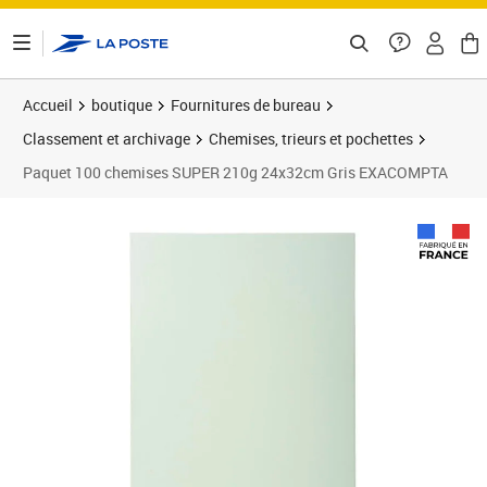
ontenu de la page
Accueil
boutique
Fournitures de bureau
Classement et archivage
Chemises, trieurs et pochettes
Paquet 100 chemises SUPER 210g 24x32cm Gris EXACOMPTA
Prix 18,98€
Prix 3
Prix 3