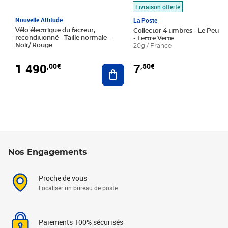
Livraison offerte
Nouvelle Attitude
La Poste
Vélo électrique du facteur,
Collector 4 timbres - Le Petit P
reconditionné - Taille normale -
- Lettre Verte
Noir/ Rouge
20g / France
1 490
7
,00€
,50€
Ajouter au panier
Nos Engagements
Proche de vous
Localiser un bureau de poste
Paiements 100% sécurisés