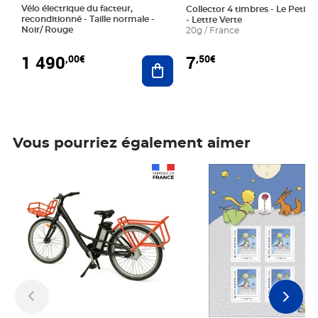
Vélo électrique du facteur,
Collector 4 timbres - Le Petit P
reconditionné - Taille normale -
- Lettre Verte
Noir/ Rouge
20g / France
1 490
7
,00€
,50€
Ajouter au panier
Vous pourriez également aimer
Prix 1 490,00€
Prix 7,50€