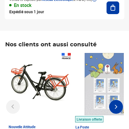
Ajouter
En stock
Expédié sous 1 jour
Nos clients ont aussi consulté
Prix 1 490,00€
Prix 7,50€
Livraison offerte
Nouvelle Attitude
La Poste