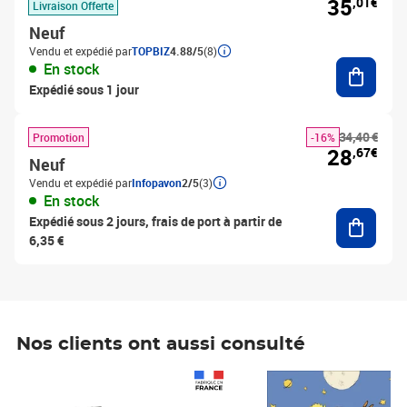
35
,01€
Livraison Offerte
Neuf
Vendu et expédié par
TOPBIZ
4.88/5
(8)
Ajouter
En stock
Expédié sous 1 jour
34,40 €
Promotion
-16%
28
,67€
Neuf
Vendu et expédié par
Infopavon
2/5
(3)
En stock
Ajouter
Expédié sous 2 jours, frais de port à partir de
6,35 €
Nos clients ont aussi consulté
Prix 1 490,00€
Prix 7,50€