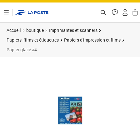
ontenu de la page
Accueil
boutique
Imprimantes et scanners
Papiers, films et étiquettes
Papiers d'impression et films
Papier glacé a4
Prix 19,83€
Prix 1
Prix 3
Prix b
Prix 2