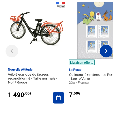
Prix 1 490,00€
Prix 7,50€
Livraison offerte
Nouvelle Attitude
La Poste
Vélo électrique du facteur,
Collector 4 timbres - Le Petit P
reconditionné - Taille normale -
- Lettre Verte
Noir/ Rouge
20g / France
1 490
7
,00€
,50€
Ajouter au panier