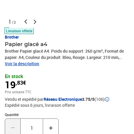
1
/2
Livraison offerte
Brother
Papier glacé a4
Brother Papier glacé A4. Poids du support: 260 g/m², Format de
papier: A4, Couleur du produit: Bleu, Rouge. Largeur: 210 mm,
Hauteur: 297 mm
Voir la description
En stock
19
,83€
Prix unitaire TTC
Vendu et expédié par
Réseau Electronique
3.75/5
(106)
Expédié sous 6 jours
livraison offerte
Quantité : 1
Quantité