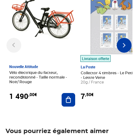
Livraison offerte
Nouvelle Attitude
La Poste
Vélo électrique du facteur,
Collector 4 timbres - Le Petit P
reconditionné - Taille normale -
- Lettre Verte
Noir/ Rouge
20g / France
1 490
7
,00€
,50€
Ajouter au panier
Vous pourriez également aimer